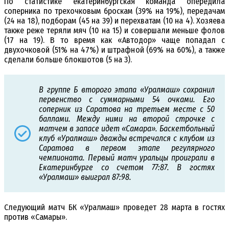
По статистике екатеринбургская команда опередила
соперника по трехочковым броскам (39% на 19%), передачам
(24 на 18), подборам (45 на 39) и перехватам (10 на 4). Хозяева
также реже теряли мяч (10 на 15) и совершали меньше фолов
(17 на 19). В то время как «Автодор» чаще попадал с
двухочковой (51% на 47%) и штрафной (69% на 60%), а также
сделали больше блокшотов (5 на 3).
В группе Б второго этапа «Уралмаш» сохранил
первенство с суммарными 54 очками. Его
соперник из Саратова на третьем месте с 50
баллами. Между ними на второй строчке с
матчем в запасе идет «Самара». Баскетбольный
клуб «Уралмаш» дважды встречался с клубом из
Саратова в первом этапе регулярного
чемпионата. Первый матч уральцы проиграли в
Екатеринбурге со счетом 77:87. В гостях
«Уралмаш» выиграл 87:98.
Следующий матч БК «Уралмаш» проведет 28 марта в гостях
против «Самары».