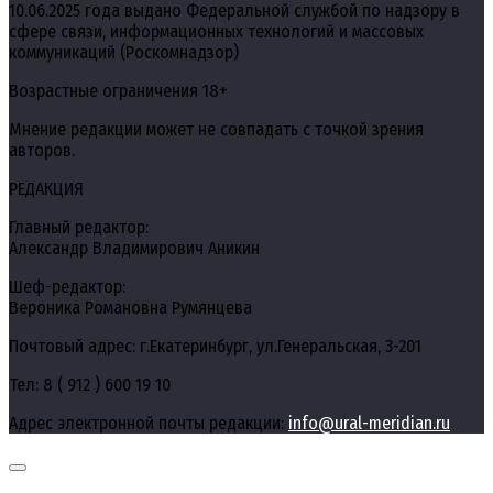
10.06.2025 года выдано Федеральной службой по надзору в
сфере связи, информационных технологий и массовых
коммуникаций (Роскомнадзор)
Возрастные ограничения 18+
Мнение редакции может не совпадать с точкой зрения
авторов.
РЕДАКЦИЯ
Главный редактор:
Александр Владимирович Аникин
Шеф-редактор:
Вероника Романовна Румянцева
Почтовый адрес: г.Екатеринбург, ул.Генеральская, 3-201
Тел: 8 ( 912 ) 600 19 10
Адрес электронной почты редакции:
info@ural-meridian.ru