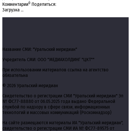
0
Комментарии
Поделиться:
Загрузка ...
Название СМИ: "Уральский меридиан"
Учредитель СМИ: ООО "МЕДИАХОЛДИНГ "ЦКТ""
При использовании материалов ссылка на агентство
обязательна
© 2026 Уральский меридиан
Свидетельство о регистрации СМИ "Уральский меридиан" Эл
№ ФС77-88880 от 06.05.2025 года выдано Федеральной
службой по надзору в сфере связи, информационных
технологий и массовых коммуникаций (Роскомнадзор)
На сайте размещаются материалы ИА "Уральский меридиан",
свидетельство о регистрации СМИ ИА № ФС77-89575 от