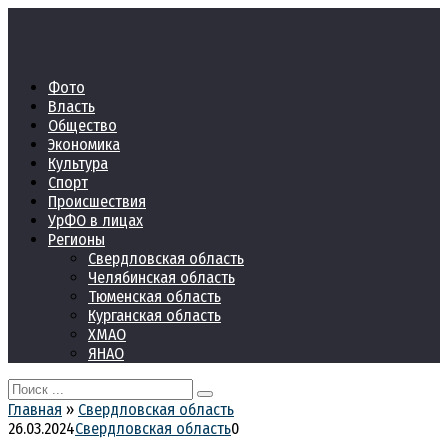
Перейти
к
контенту
Фото
Власть
Общество
Экономика
Культура
Спорт
Происшествия
УрФО в лицах
Регионы
Свердловская область
Челябинская область
Тюменская область
Курганская область
ХМАО
ЯНАО
Search
for:
Главная
»
Свердловская область
26.03.2024
Свердловская область
0