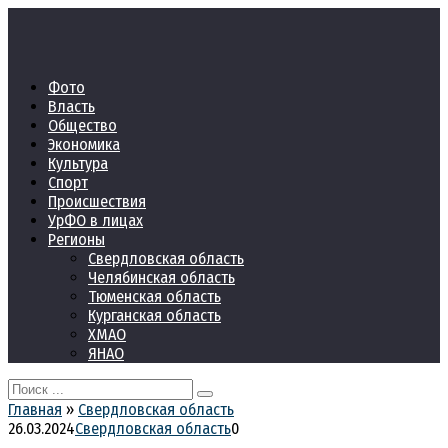
Перейти
к
контенту
Фото
Власть
Общество
Экономика
Культура
Спорт
Происшествия
УрФО в лицах
Регионы
Свердловская область
Челябинская область
Тюменская область
Курганская область
ХМАО
ЯНАО
Search
for:
Главная
»
Свердловская область
26.03.2024
Свердловская область
0