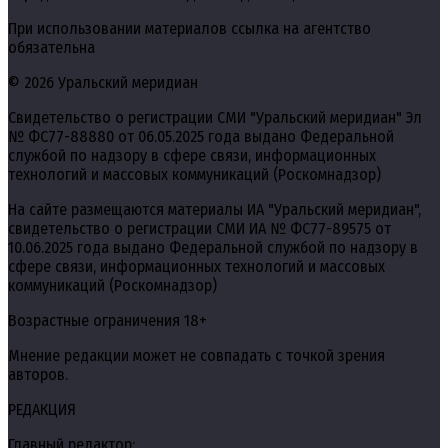
При использовании материалов ссылка на агентство
обязательна
© 2026 Уральский меридиан
Свидетельство о регистрации СМИ "Уральский меридиан" Эл
№ ФС77-88880 от 06.05.2025 года выдано Федеральной
службой по надзору в сфере связи, информационных
технологий и массовых коммуникаций (Роскомнадзор)
На сайте размещаются материалы ИА "Уральский меридиан",
свидетельство о регистрации СМИ ИА № ФС77-89575 от
10.06.2025 года выдано Федеральной службой по надзору в
сфере связи, информационных технологий и массовых
коммуникаций (Роскомнадзор)
Возрастные ограничения 18+
Мнение редакции может не совпадать с точкой зрения
авторов.
РЕДАКЦИЯ
Главный редактор: