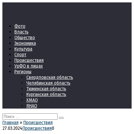
Перейти
к
контенту
Фото
Власть
Общество
Экономика
Культура
Спорт
Происшествия
УрФО в лицах
Регионы
Свердловская область
Челябинская область
Тюменская область
Курганская область
ХМАО
ЯНАО
Search
for:
Главная
»
Происшествия
27.03.2024
Происшествия
0