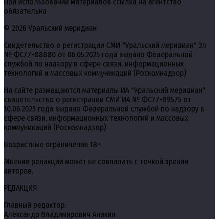
При использовании материалов ссылка на агентство
обязательна
© 2026 Уральский меридиан
Свидетельство о регистрации СМИ "Уральский меридиан" Эл
№ ФС77-88880 от 06.05.2025 года выдано Федеральной
службой по надзору в сфере связи, информационных
технологий и массовых коммуникаций (Роскомнадзор)
На сайте размещаются материалы ИА "Уральский меридиан",
свидетельство о регистрации СМИ ИА № ФС77-89575 от
10.06.2025 года выдано Федеральной службой по надзору в
сфере связи, информационных технологий и массовых
коммуникаций (Роскомнадзор)
Возрастные ограничения 18+
Мнение редакции может не совпадать с точкой зрения
авторов.
РЕДАКЦИЯ
Главный редактор:
Александр Владимирович Аникин