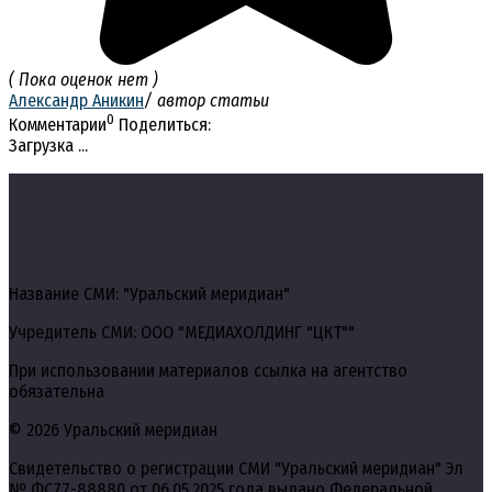
( Пока оценок нет )
Александр Аникин
/ автор статьи
0
Комментарии
Поделиться:
Загрузка ...
Название СМИ: "Уральский меридиан"
Учредитель СМИ: ООО "МЕДИАХОЛДИНГ "ЦКТ""
При использовании материалов ссылка на агентство
обязательна
© 2026 Уральский меридиан
Свидетельство о регистрации СМИ "Уральский меридиан" Эл
№ ФС77-88880 от 06.05.2025 года выдано Федеральной