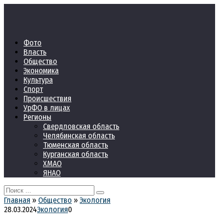
Перейти
к
контенту
Фото
Власть
Общество
Экономика
Культура
Спорт
Происшествия
УрФО в лицах
Регионы
Свердловская область
Челябинская область
Тюменская область
Курганская область
ХМАО
ЯНАО
Search
for:
Главная
»
Общество
»
Экология
28.03.2024
Экология
0