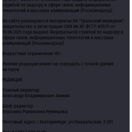
службой по надзору в сфере связи, информационных
технологий и массовых коммуникаций (Роскомнадзор)
На сайте размещаются материалы ИА "Уральский меридиан",
свидетельство о регистрации СМИ ИА № ФС77-89575 от
10.06.2025 года выдано Федеральной службой по надзору в
сфере связи, информационных технологий и массовых
коммуникаций (Роскомнадзор)
Возрастные ограничения 18+
Мнение редакции может не совпадать с точкой зрения
авторов.
РЕДАКЦИЯ
Главный редактор:
Александр Владимирович Аникин
Шеф-редактор:
Вероника Романовна Румянцева
Почтовый адрес: г.Екатеринбург, ул.Генеральская, 3-201