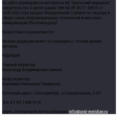
На сайте размещаются материалы ИА "Уральский меридиан",
свидетельство о регистрации СМИ ИА № ФС77-89575 от
10.06.2025 года выдано Федеральной службой по надзору в
сфере связи, информационных технологий и массовых
коммуникаций (Роскомнадзор)
Возрастные ограничения 18+
Мнение редакции может не совпадать с точкой зрения
авторов.
РЕДАКЦИЯ
Главный редактор:
Александр Владимирович Аникин
Шеф-редактор:
Вероника Романовна Румянцева
Почтовый адрес: г.Екатеринбург, ул.Генеральская, 3-201
Тел: 8 ( 912 ) 600 19 10
Адрес электронной почты редакции:
info@ural-meridian.ru