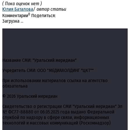
( Пока оценок нет )
Юлия Баталова
/ автор статьи
0
Комментарии
Поделиться:
Загрузка ...
Название СМИ: "Уральский меридиан"
Учредитель СМИ: ООО "МЕДИАХОЛДИНГ "ЦКТ""
При использовании материалов ссылка на агентство
обязательна
© 2026 Уральский меридиан
Свидетельство о регистрации СМИ "Уральский меридиан" Эл
№ ФС77-88880 от 06.05.2025 года выдано Федеральной
службой по надзору в сфере связи, информационных
технологий и массовых коммуникаций (Роскомнадзор)