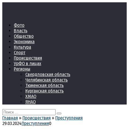
Перейти
к
контенту
Фото
Власть
Общество
Экономика
Культура
Спорт
Происшествия
УрФО в лицах
Регионы
Свердловская область
Челябинская область
Тюменская область
Курганская область
ХМАО
ЯНАО
Search
for:
Главная
»
Происшествия
»
Преступления
29.03.2024
Преступления
0