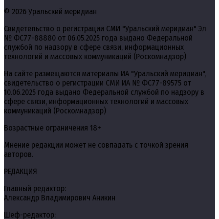
© 2026 Уральский меридиан
Свидетельство о регистрации СМИ "Уральский меридиан" Эл
№ ФС77-88880 от 06.05.2025 года выдано Федеральной
службой по надзору в сфере связи, информационных
технологий и массовых коммуникаций (Роскомнадзор)
На сайте размещаются материалы ИА "Уральский меридиан",
свидетельство о регистрации СМИ ИА № ФС77-89575 от
10.06.2025 года выдано Федеральной службой по надзору в
сфере связи, информационных технологий и массовых
коммуникаций (Роскомнадзор)
Возрастные ограничения 18+
Мнение редакции может не совпадать с точкой зрения
авторов.
РЕДАКЦИЯ
Главный редактор:
Александр Владимирович Аникин
Шеф-редактор: