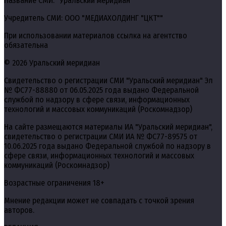
Название СМИ: "Уральский меридиан"
Учредитель СМИ: ООО "МЕДИАХОЛДИНГ "ЦКТ""
При использовании материалов ссылка на агентство
обязательна
© 2026 Уральский меридиан
Свидетельство о регистрации СМИ "Уральский меридиан" Эл
№ ФС77-88880 от 06.05.2025 года выдано Федеральной
службой по надзору в сфере связи, информационных
технологий и массовых коммуникаций (Роскомнадзор)
На сайте размещаются материалы ИА "Уральский меридиан",
свидетельство о регистрации СМИ ИА № ФС77-89575 от
10.06.2025 года выдано Федеральной службой по надзору в
сфере связи, информационных технологий и массовых
коммуникаций (Роскомнадзор)
Возрастные ограничения 18+
Мнение редакции может не совпадать с точкой зрения
авторов.