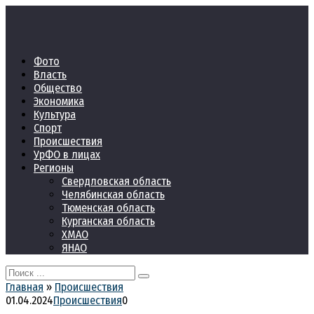
Перейти
к
контенту
Фото
Власть
Общество
Экономика
Культура
Спорт
Происшествия
УрФО в лицах
Регионы
Свердловская область
Челябинская область
Тюменская область
Курганская область
ХМАО
ЯНАО
Search
for:
Главная
»
Происшествия
01.04.2024
Происшествия
0