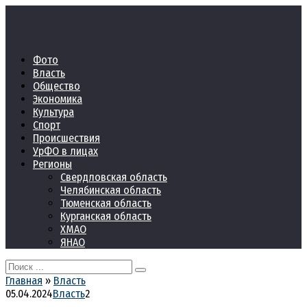
Перейти
к
контенту
Фото
Власть
Общество
Экономика
Культура
Спорт
Происшествия
УрФО в лицах
Регионы
Свердловская область
Челябинская область
Тюменская область
Курганская область
ХМАО
ЯНАО
Search
for:
Главная
»
Власть
05.04.2024
Власть
2