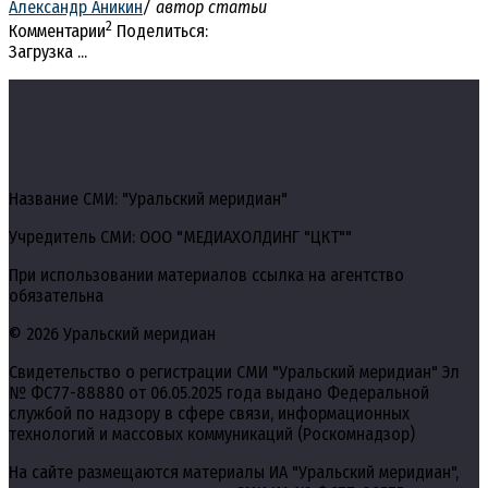
Александр Аникин
/ автор статьи
2
Комментарии
Поделиться:
Загрузка ...
Название СМИ: "Уральский меридиан"
Учредитель СМИ: ООО "МЕДИАХОЛДИНГ "ЦКТ""
При использовании материалов ссылка на агентство
обязательна
© 2026 Уральский меридиан
Свидетельство о регистрации СМИ "Уральский меридиан" Эл
№ ФС77-88880 от 06.05.2025 года выдано Федеральной
службой по надзору в сфере связи, информационных
технологий и массовых коммуникаций (Роскомнадзор)
На сайте размещаются материалы ИА "Уральский меридиан",