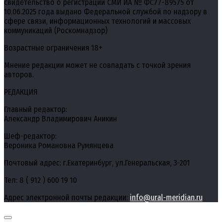
свидетельство о регистрации СМИ ИА № ФС77-89575 от
10.06.2025 года выдано Федеральной службой по надзору в
сфере связи, информационных технологий и массовых
коммуникаций (Роскомнадзор)
Возрастные ограничения 18+
Мнение редакции может не совпадать с точкой зрения
авторов.
РЕДАКЦИЯ
Главный редактор:
Александр Владимирович Аникин
Шеф-редактор:
Вероника Романовна Румянцева
Почтовый адрес: г.Екатеринбург, ул.Генеральская, 3-201
Тел: 8 ( 912 ) 600 19 10
Адрес электронной почты редакции:
info@ural-meridian.ru