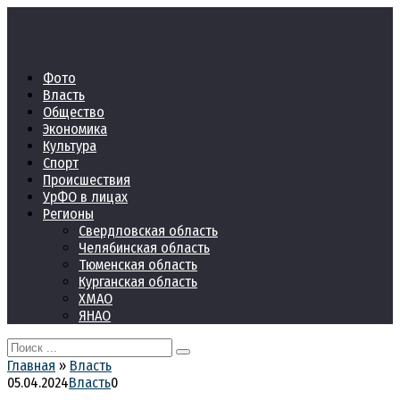
Перейти
к
контенту
Фото
Власть
Общество
Экономика
Культура
Спорт
Происшествия
УрФО в лицах
Регионы
Свердловская область
Челябинская область
Тюменская область
Курганская область
ХМАО
ЯНАО
Search
for:
Главная
»
Власть
05.04.2024
Власть
0