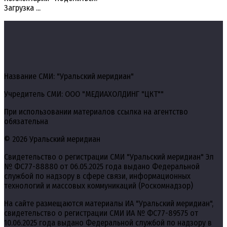
Загрузка ...
Название СМИ: "Уральский меридиан"
Учредитель СМИ: ООО "МЕДИАХОЛДИНГ "ЦКТ""
При использовании материалов ссылка на агентство
обязательна
© 2026 Уральский меридиан
Свидетельство о регистрации СМИ "Уральский меридиан" Эл
№ ФС77-88880 от 06.05.2025 года выдано Федеральной
службой по надзору в сфере связи, информационных
технологий и массовых коммуникаций (Роскомнадзор)
На сайте размещаются материалы ИА "Уральский меридиан",
свидетельство о регистрации СМИ ИА № ФС77-89575 от
10.06.2025 года выдано Федеральной службой по надзору в