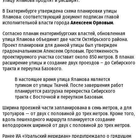
Улицу Яламова продлят и расширят.
В Екатеринбурге утверждена схема планировки улицы
Яламова: соответствующий документ подписан главой
исполнительной власти города
Алексеем Орловым
.
Согласно планам екатеринбургских властей, обновленная
улица Яламова объединит две части Октябрьского района.
Проект планировки для данной улицы был утвержден
градоначальником Алексеем Орловым. Протяженность
проектируемого участка составит около 850 метров. В планах
расширение улицы и создание двух проездов – до Сибирского
тракта и переулка Базового.
В настоящее время улица Яламова является
тупиком от улицы Ткачей. После завершения работ
планируется разгрузка перекрестка Сибирского
тракта с Восточной и переулком Базовым.
Ширина проезжей части запланирована в семь метров, а для
тротуаров — от двух с половиной до трех метров. Кроме того,
вдоль пешеходного маршрута планируется создание
велодорожек шириной от двух с половиной до трех метров.
Ранее ИА «Уральский меридиан» предупреждало о грядущем