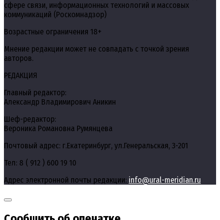
сфере связи, информационных технологий и массовых
коммуникаций (Роскомнадзор)
Возрастные ограничения 18+
Мнение редакции может не совпадать с точкой зрения
авторов.
РЕДАКЦИЯ
Главный редактор:
Александр Владимирович Аникин
Шеф-редактор:
Вероника Романовна Румянцева
Почтовый адрес: г.Екатеринбург, ул.Генеральская, 3-201
Тел: 8 ( 912 ) 600 19 10
Адрес электронной почты редакции:
info@ural-meridian.ru
Сообщить об опечатке