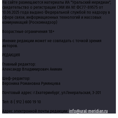
На сайте размещаются материалы ИА "Уральский меридиан",
свидетельство о регистрации СМИ ИА № ФС77-89575 от
10.06.2025 года выдано Федеральной службой по надзору в
сфере связи, информационных технологий и массовых
коммуникаций (Роскомнадзор)
Возрастные ограничения 18+
Мнение редакции может не совпадать с точкой зрения
авторов.
РЕДАКЦИЯ
Главный редактор:
Александр Владимирович Аникин
Шеф-редактор:
Вероника Романовна Румянцева
Почтовый адрес: г.Екатеринбург, ул.Генеральская, 3-201
Тел: 8 ( 912 ) 600 19 10
Адрес электронной почты редакции:
info@ural-meridian.ru