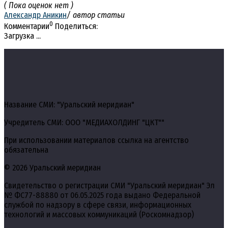
( Пока оценок нет )
Александр Аникин
/ автор статьи
0
Комментарии
Поделиться:
Загрузка ...
Название СМИ: "Уральский меридиан"
Учредитель СМИ: ООО "МЕДИАХОЛДИНГ "ЦКТ""
При использовании материалов ссылка на агентство
обязательна
© 2026 Уральский меридиан
Свидетельство о регистрации СМИ "Уральский меридиан" Эл
№ ФС77-88880 от 06.05.2025 года выдано Федеральной
службой по надзору в сфере связи, информационных
технологий и массовых коммуникаций (Роскомнадзор)