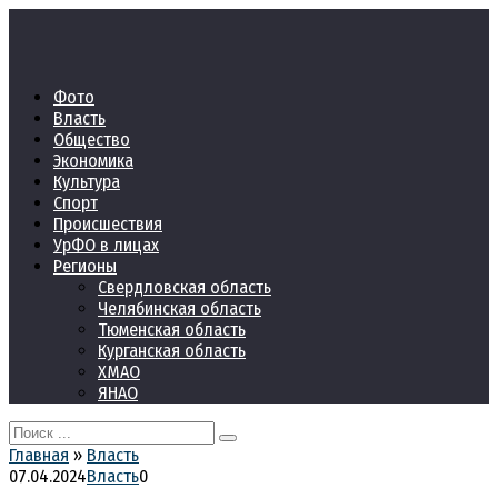
Перейти
к
контенту
Фото
Власть
Общество
Экономика
Культура
Спорт
Происшествия
УрФО в лицах
Регионы
Свердловская область
Челябинская область
Тюменская область
Курганская область
ХМАО
ЯНАО
Search
for:
Главная
»
Власть
07.04.2024
Власть
0