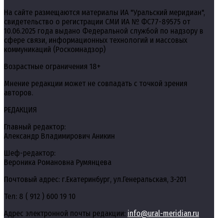
На сайте размещаются материалы ИА "Уральский меридиан",
свидетельство о регистрации СМИ ИА № ФС77-89575 от
10.06.2025 года выдано Федеральной службой по надзору в
сфере связи, информационных технологий и массовых
коммуникаций (Роскомнадзор)
Возрастные ограничения 18+
Мнение редакции может не совпадать с точкой зрения
авторов.
РЕДАКЦИЯ
Главный редактор:
Александр Владимирович Аникин
Шеф-редактор:
Вероника Романовна Румянцева
Почтовый адрес: г.Екатеринбург, ул.Генеральская, 3-201
Тел: 8 ( 912 ) 600 19 10
Адрес электронной почты редакции:
info@ural-meridian.ru