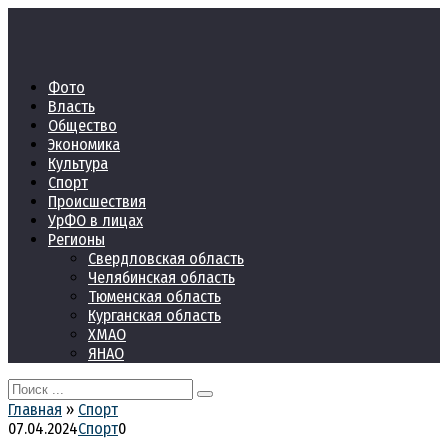
Перейти
к
контенту
Фото
Власть
Общество
Экономика
Культура
Спорт
Происшествия
УрФО в лицах
Регионы
Свердловская область
Челябинская область
Тюменская область
Курганская область
ХМАО
ЯНАО
Search
for:
Главная
»
Спорт
07.04.2024
Спорт
0