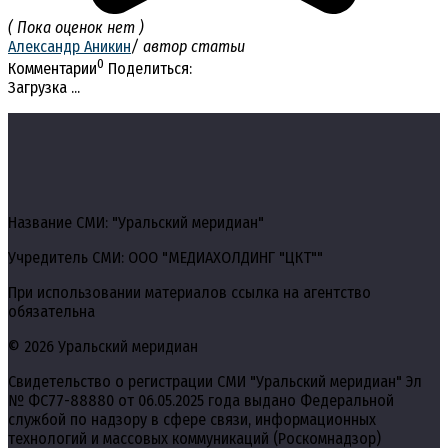
( Пока оценок нет )
Александр Аникин
/ автор статьи
0
Комментарии
Поделиться:
Загрузка ...
Название СМИ: "Уральский меридиан"
Учредитель СМИ: ООО "МЕДИАХОЛДИНГ "ЦКТ""
При использовании материалов ссылка на агентство
обязательна
© 2026 Уральский меридиан
Свидетельство о регистрации СМИ "Уральский меридиан" Эл
№ ФС77-88880 от 06.05.2025 года выдано Федеральной
службой по надзору в сфере связи, информационных
технологий и массовых коммуникаций (Роскомнадзор)