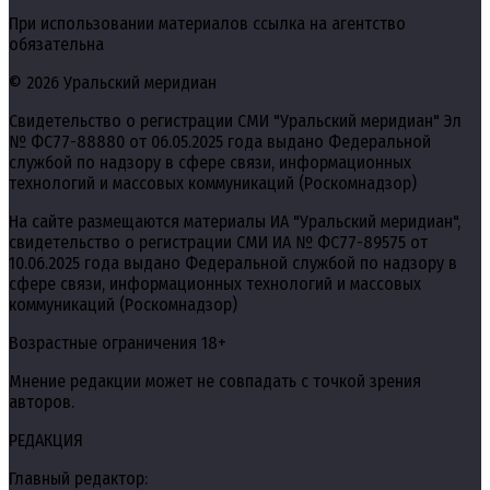
При использовании материалов ссылка на агентство
обязательна
© 2026 Уральский меридиан
Свидетельство о регистрации СМИ "Уральский меридиан" Эл
№ ФС77-88880 от 06.05.2025 года выдано Федеральной
службой по надзору в сфере связи, информационных
технологий и массовых коммуникаций (Роскомнадзор)
На сайте размещаются материалы ИА "Уральский меридиан",
свидетельство о регистрации СМИ ИА № ФС77-89575 от
10.06.2025 года выдано Федеральной службой по надзору в
сфере связи, информационных технологий и массовых
коммуникаций (Роскомнадзор)
Возрастные ограничения 18+
Мнение редакции может не совпадать с точкой зрения
авторов.
РЕДАКЦИЯ
Главный редактор: