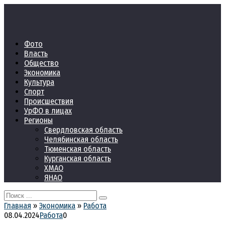
Перейти
к
контенту
Фото
Власть
Общество
Экономика
Культура
Спорт
Происшествия
УрФО в лицах
Регионы
Свердловская область
Челябинская область
Тюменская область
Курганская область
ХМАО
ЯНАО
Search
for:
Главная
»
Экономика
»
Работа
08.04.2024
Работа
0