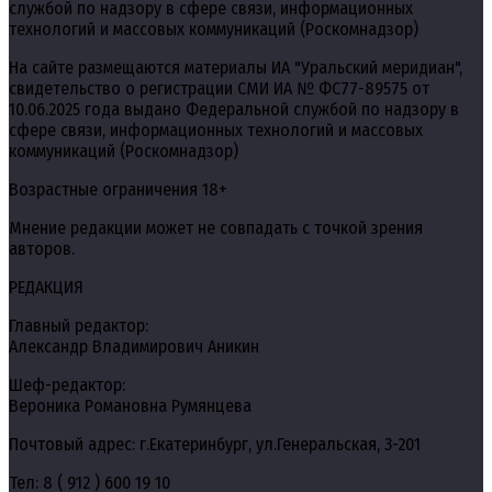
службой по надзору в сфере связи, информационных
технологий и массовых коммуникаций (Роскомнадзор)
На сайте размещаются материалы ИА "Уральский меридиан",
свидетельство о регистрации СМИ ИА № ФС77-89575 от
10.06.2025 года выдано Федеральной службой по надзору в
сфере связи, информационных технологий и массовых
коммуникаций (Роскомнадзор)
Возрастные ограничения 18+
Мнение редакции может не совпадать с точкой зрения
авторов.
РЕДАКЦИЯ
Главный редактор:
Александр Владимирович Аникин
Шеф-редактор:
Вероника Романовна Румянцева
Почтовый адрес: г.Екатеринбург, ул.Генеральская, 3-201
Тел: 8 ( 912 ) 600 19 10