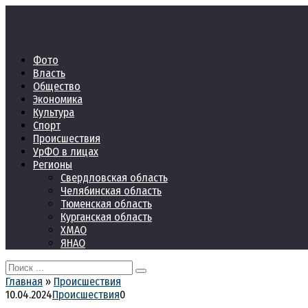
Перейти
к
контенту
Фото
Власть
Общество
Экономика
Культура
Спорт
Происшествия
УрФО в лицах
Регионы
Свердловская область
Челябинская область
Тюменская область
Курганская область
ХМАО
ЯНАО
Search
for:
Главная
»
Происшествия
10.04.2024
Происшествия
0