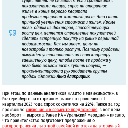
существенно не снизилась. Если сравнивать с
показателями января, спрос на вторичное
жилье в конце первого квартала
продемонстрировал заметный рост. Это стало
причиной увеличения стоимости жилья. Кроме
того, одним из факторов, способствующих
росту цен, является стремление покупателей
сделать встречную покупку на рынке первичной
недвижимости. Как мы знаем, цены на
новостройки только растут. Поэтому продавец
вынужден устанавливать на свою квартиру
завышенную цену, чтобы после ее продажи у
него была возможность купить новую», —
прокомментировала руководитель группы
продаж «Этажи»
Анна Аликрицких.
При этом, по данным аналитиков «Авито Недвижимости», в
Екатеринбурге на вторичном рынке по сравнению с I
кварталом 2023 года спрос сократился на
22%.
Также за год
произошло
снижение и в сегменте предложения
, в вот цена
наоборот — выросла. Ранее ИА «Уральский меридиан» писало,
что правительство подготовит предложения о
распространении льготной семейной ипотеки на вторичный