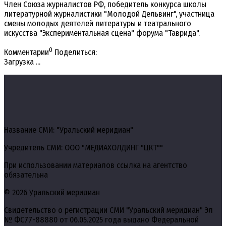
Член Союза журналистов РФ, победитель конкурса школы
литературной журналистики "Молодой Дельвинг", участница
смены молодых деятелей литературы и театрального
искусства "Экспериментальная сцена" форума "Таврида".
0
Комментарии
Поделиться:
Загрузка ...
Название СМИ: "Уральский меридиан"
Учредитель СМИ: ООО "МЕДИАХОЛДИНГ "ЦКТ""
При использовании материалов ссылка на агентство
обязательна
© 2026 Уральский меридиан
Свидетельство о регистрации СМИ "Уральский меридиан" Эл
№ ФС77-88880 от 06.05.2025 года выдано Федеральной