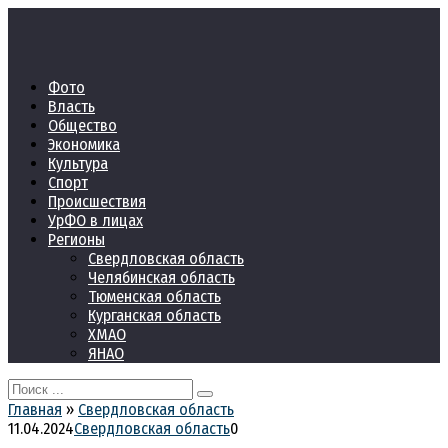
Перейти
к
контенту
Фото
Власть
Общество
Экономика
Культура
Спорт
Происшествия
УрФО в лицах
Регионы
Свердловская область
Челябинская область
Тюменская область
Курганская область
ХМАО
ЯНАО
Search
for:
Главная
»
Свердловская область
11.04.2024
Свердловская область
0