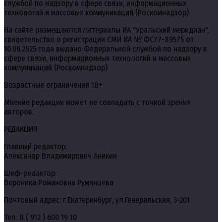
службой по надзору в сфере связи, информационных
технологий и массовых коммуникаций (Роскомнадзор)
На сайте размещаются материалы ИА "Уральский меридиан",
свидетельство о регистрации СМИ ИА № ФС77-89575 от
10.06.2025 года выдано Федеральной службой по надзору в
сфере связи, информационных технологий и массовых
коммуникаций (Роскомнадзор)
Возрастные ограничения 18+
Мнение редакции может не совпадать с точкой зрения
авторов.
РЕДАКЦИЯ
Главный редактор:
Александр Владимирович Аникин
Шеф-редактор:
Вероника Романовна Румянцева
Почтовый адрес: г.Екатеринбург, ул.Генеральская, 3-201
Тел: 8 ( 912 ) 600 19 10