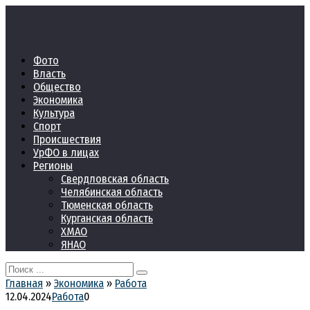
Перейти
к
контенту
Фото
Власть
Общество
Экономика
Культура
Спорт
Происшествия
УрФО в лицах
Регионы
Свердловская область
Челябинская область
Тюменская область
Курганская область
ХМАО
ЯНАО
Search
for:
Главная
»
Экономика
»
Работа
12.04.2024
Работа
0