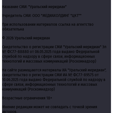
Название СМИ: "Уральский меридиан"
Учредитель СМИ: ООО "МЕДИАХОЛДИНГ "ЦКТ""
При использовании материалов ссылка на агентство
обязательна
© 2026 Уральский меридиан
Свидетельство о регистрации СМИ "Уральский меридиан" Эл
№ ФС77-88880 от 06.05.2025 года выдано Федеральной
службой по надзору в сфере связи, информационных
технологий и массовых коммуникаций (Роскомнадзор)
На сайте размещаются материалы ИА "Уральский меридиан",
свидетельство о регистрации СМИ ИА № ФС77-89575 от
10.06.2025 года выдано Федеральной службой по надзору в
сфере связи, информационных технологий и массовых
коммуникаций (Роскомнадзор)
Возрастные ограничения 18+
Мнение редакции может не совпадать с точкой зрения
авторов.