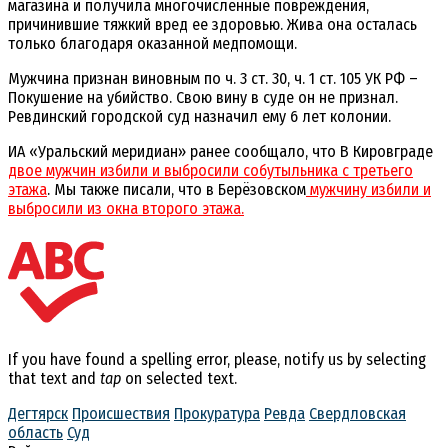
магазина и получила многочисленные повреждения,
причинившие тяжкий вред ее здоровью. Жива она осталась
только благодаря оказанной медпомощи.
Мужчина признан виновным по ч. 3 ст. 30, ч. 1 ст. 105 УК РФ –
Покушение на убийство. Свою вину в суде он не признал.
Ревдинский городской суд назначил ему 6 лет колонии.
ИА «Уральский меридиан» ранее сообщало, что В Кировграде
двое мужчин избили и выбросили собутыльника с третьего
этажа
. Мы также писали, что в Берёзовском
мужчину избили и
выбросили из окна второго этажа.
If you have found a spelling error, please, notify us by selecting
that text and
tap
on selected text.
Дегтярск
Происшествия
Прокуратура
Ревда
Свердловская
область
Суд