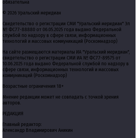
обязательна
© 2026 Уральский меридиан
Свидетельство о регистрации СМИ "Уральский меридиан" Эл
№ ФС77-88880 от 06.05.2025 года выдано Федеральной
службой по надзору в сфере связи, информационных
технологий и массовых коммуникаций (Роскомнадзор)
На сайте размещаются материалы ИА "Уральский меридиан",
свидетельство о регистрации СМИ ИА № ФС77-89575 от
10.06.2025 года выдано Федеральной службой по надзору в
сфере связи, информационных технологий и массовых
коммуникаций (Роскомнадзор)
Возрастные ограничения 18+
Мнение редакции может не совпадать с точкой зрения
авторов.
РЕДАКЦИЯ
Главный редактор:
Александр Владимирович Аникин