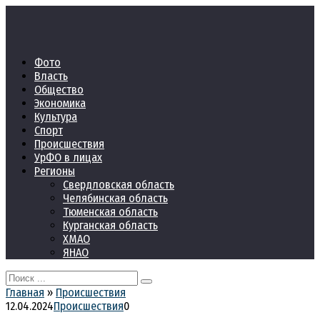
Перейти
к
контенту
Фото
Власть
Общество
Экономика
Культура
Спорт
Происшествия
УрФО в лицах
Регионы
Свердловская область
Челябинская область
Тюменская область
Курганская область
ХМАО
ЯНАО
Search
for:
Главная
»
Происшествия
12.04.2024
Происшествия
0