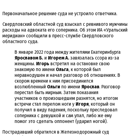
Первоначальное решение суда не устроило ответчика.
Свердловский областной суд взыскал с ревнивого мужчины
расходы на адвоката его соперника. Об этом ИА «Уральский
меридиан» сообщили в пресс-службе Свердловского
областного суда.
В январе 2022 года между жителями Екатеринбурга
Ярославом Б.
и
Игорем А.
завязалась ссора из-за
женщины.
Игорь
встретил на остановке свою
знакомую по имени
Ольга
, к которой был
неравнодушен и начал разговор об отношениях. В
скором времени к ним присоединился
возлюбленный
Ольги
по имени
Ярослав
. Разговор
перестал быть мирным. Затем показания
участников о произошедшем разнятся, но итогом
встречи стал перелом ноги у
Игоря
, который он
получил в виду падения, поскольку преследовал
соперника с девушкой и сам упал, либо же ему
помог это сделать оппонент (ударил ногой).
Пострадавший обратился в Железнодорожный суд