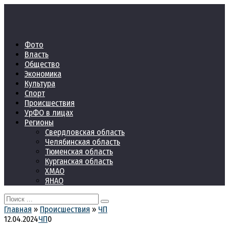
Перейти
к
контенту
Фото
Власть
Общество
Экономика
Культура
Спорт
Происшествия
УрФО в лицах
Регионы
Свердловская область
Челябинская область
Тюменская область
Курганская область
ХМАО
ЯНАО
Search
for:
Главная
»
Происшествия
»
ЧП
12.04.2024
ЧП
0