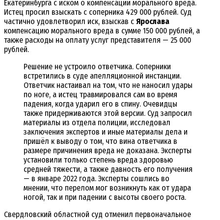
Екатеринбурга с иском о компенсации морального вреда.
Истец просил взыскать с соперника 429 000 рублей. Суд
частично удовлетворил иск, взыскав с
Ярослава
компенсацию морального вреда в сумме 150 000 рублей, а
также расходы на оплату услуг представителя — 25 000
рублей.
Решение не устроило ответчика. Соперники
встретились в суде апелляционной инстанции.
Ответчик настаивал на том, что не наносил удары
по ноге, а истец травмировался сам во время
падения, когда ударил его в спину. Очевидцы
также придерживаются этой версии. Суд запросил
материалы из отдела полиции, исследовал
заключения экспертов и иные материалы дела и
пришёл к выводу о том, что вина ответчика в
размере причинения вреда не доказана. Эксперты
установили только степень вреда здоровью
средней тяжести, а также давность его получения
— в январе 2022 года. Эксперты сошлись во
мнении, что перелом мог возникнуть как от удара
ногой, так и при падении с высоты своего роста.
Свердловский областной суд отменил первоначальное