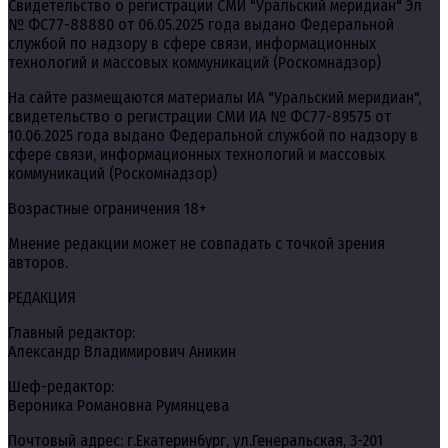
Свидетельство о регистрации СМИ "Уральский меридиан" Эл
№ ФС77-88880 от 06.05.2025 года выдано Федеральной
службой по надзору в сфере связи, информационных
технологий и массовых коммуникаций (Роскомнадзор)
На сайте размещаются материалы ИА "Уральский меридиан",
свидетельство о регистрации СМИ ИА № ФС77-89575 от
10.06.2025 года выдано Федеральной службой по надзору в
сфере связи, информационных технологий и массовых
коммуникаций (Роскомнадзор)
Возрастные ограничения 18+
Мнение редакции может не совпадать с точкой зрения
авторов.
РЕДАКЦИЯ
Главный редактор:
Александр Владимирович Аникин
Шеф-редактор:
Вероника Романовна Румянцева
Почтовый адрес: г.Екатеринбург, ул.Генеральская, 3-201