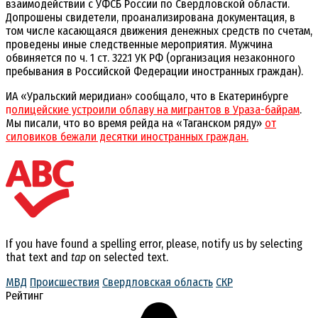
взаимодействии с УФСБ России по Свердловской области.
Допрошены свидетели, проанализирована документация, в
том числе касающаяся движения денежных средств по счетам,
проведены иные следственные мероприятия. Мужчина
обвиняется по ч. 1 ст. 322.1 УК РФ (организация незаконного
пребывания в Российской Федерации иностранных граждан).
ИА «Уральский меридиан» сообщало, что в Екатеринбурге
п
олицейские устроили облаву на мигрантов в Ураза-байрам
.
Мы писали, что во время рейда на «Таганском ряду»
от
силовиков бежали десятки иностранных граждан.
If you have found a spelling error, please, notify us by selecting
that text and
tap
on selected text.
МВД
Происшествия
Свердловская область
СКР
Рейтинг