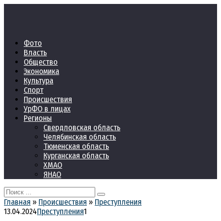
Перейти
к
контенту
Фото
Власть
Общество
Экономика
Культура
Спорт
Происшествия
УрФО в лицах
Регионы
Свердловская область
Челябинская область
Тюменская область
Курганская область
ХМАО
ЯНАО
Search
for:
Главная
»
Происшествия
»
Преступления
13.04.2024
Преступления
1