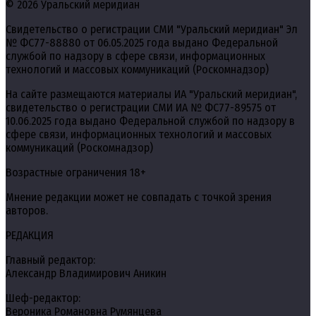
© 2026 Уральский меридиан
Свидетельство о регистрации СМИ "Уральский меридиан" Эл
№ ФС77-88880 от 06.05.2025 года выдано Федеральной
службой по надзору в сфере связи, информационных
технологий и массовых коммуникаций (Роскомнадзор)
На сайте размещаются материалы ИА "Уральский меридиан",
свидетельство о регистрации СМИ ИА № ФС77-89575 от
10.06.2025 года выдано Федеральной службой по надзору в
сфере связи, информационных технологий и массовых
коммуникаций (Роскомнадзор)
Возрастные ограничения 18+
Мнение редакции может не совпадать с точкой зрения
авторов.
РЕДАКЦИЯ
Главный редактор:
Александр Владимирович Аникин
Шеф-редактор:
Вероника Романовна Румянцева