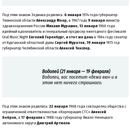
Под этим знаком Зодиака родились:
6 января
1974 года губернатор
Тюменской области
Александр Моор,
в 1967 году
9 января
министр
здравоохранения России
Михаил Мурашко
,
13 января
1960 года
идейный вдохновитель и генеральный продюсер ежегодного фестиваля
Ural Music Night
Евгений Горенбург, в этот же день
в 1964 году сенатор
от Курганской областной думы
Сергей Муратов, 19 января
1973 год
губернатор Челябинской области
Алексей Текслер.
Водолей (21 января — 19 февраля)
Водолеи, вас посетит «дежа вю» и в
этом нет ничего страшного.
Под этим знаком родились:
22 января
1968 года совладелец общества с
ограниченной ответственностью «Корпорация СТС»
Алексей
Бобров,
а
17 февраля
в 1988 году губернатор Ямало-Ненецкого
автономного округа
Дмитрий Артюхов
.