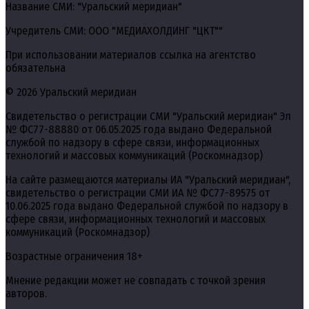
Название СМИ: "Уральский меридиан"
Учредитель СМИ: ООО "МЕДИАХОЛДИНГ "ЦКТ""
При использовании материалов ссылка на агентство
обязательна
© 2026 Уральский меридиан
Свидетельство о регистрации СМИ "Уральский меридиан" Эл
№ ФС77-88880 от 06.05.2025 года выдано Федеральной
службой по надзору в сфере связи, информационных
технологий и массовых коммуникаций (Роскомнадзор)
На сайте размещаются материалы ИА "Уральский меридиан",
свидетельство о регистрации СМИ ИА № ФС77-89575 от
10.06.2025 года выдано Федеральной службой по надзору в
сфере связи, информационных технологий и массовых
коммуникаций (Роскомнадзор)
Возрастные ограничения 18+
Мнение редакции может не совпадать с точкой зрения
авторов.