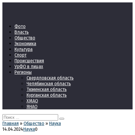
Перейти
к
контенту
Фото
Власть
Общество
Экономика
Культура
Спорт
Происшествия
УрФО в лицах
Регионы
Свердловская область
Челябинская область
Тюменская область
Курганская область
ХМАО
ЯНАО
Search
for:
Главная
»
Общество
»
Наука
14.04.2024
Наука
0