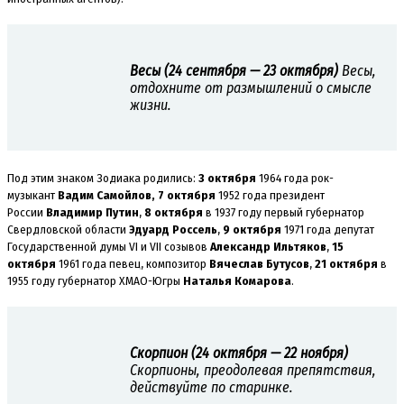
Весы (24 сентября — 23 октября)
Весы,
отдохните от размышлений о смысле
жизни.
Под этим знаком Зодиака родились:
3 октября
1964 года рок-
музыкант
Вадим Самойлов, 7 октября
1952 года президент
России
Владимир Путин
,
8 октября
в 1937 году первый губернатор
Свердловской области
Эдуард Россель
,
9 октября
1971 года депутат
Государственной думы VI и VII созывов
Александр Ильтяков
,
15
октября
1961 года певец, композитор
Вячеслав Бутусов
,
21 октября
в
1955 году губернатор ХМАО-Югры
Наталья Комарова
.
Скорпион (24 октября — 22 ноября)
Скорпионы, преодолевая препятствия,
действуйте по старинке.