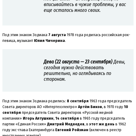
вписывайтесь в чужие проблемы, у вас
еще осталось много своих.
Под этим знаком Зодиака
7 августа
1978 года родилась российская рок-
певица, музыкант
Юлия Чичерина
.
Дева (22 августа — 23 сентября)
Девы,
сегодня нужно действовать
решительно, но оглядываясь по
сторонам.
Под этим знаком Зодиака родились:
8 сентября
1963 года председатель
Совета директоров АО «Интертехэлектро»
Артём Биков
, в 1970 году
10
сентября
председатель Совета директоров «Русской медной
компании»
Игорь Алтушкин
,
14 сентября
в 1965 году председатель
партии «Единая Россия»
Дмитрий Медведев
, в
этот же день
в 1962
году экс-глава Екатеринбурга
Евгений Ройзман
(включен в реестр
иностранных агентов).