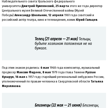
Наблюдательного совета Уральского федерального
университета
Дмитрий Пумпянский,
25 марта
этого же года директор
Центрального музея Великой Отечественной войны (Музей
Победы)
Александр Школьник
,
12 апреля
1961 года советский и
российский актёр театра, кино и телевидения, комик
Юрий Гальцев
.
Телец (21 апреля — 21 мая)
Тельцы,
будьте хозяином положения не на
бумаге.
Под этим знаком родились:
6 мая
1968 года композитор, музыкальный
продюсер
Максим Фадеев, 8 мая
1979 года глава Тюмени
Руслан
Кухарук
,
16 мая
в 1957 году старейший региональный омбудсмен России,
уполномоченный по правам человека в Свердловской области
Татьяна
Мерзлякова
.
Близнецы (22 мая — 21 июня)
Близнецы,