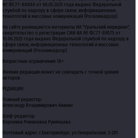
№ ФС77-88880 от 06.05.2025 года выдано Федеральной
службой по надзору в сфере связи, информационных
технологий и массовых коммуникаций (Роскомнадзор)
На сайте размещаются материалы ИА "Уральский меридиан",
свидетельство о регистрации СМИ ИА № ФС77-89575 от
10.06.2025 года выдано Федеральной службой по надзору в
сфере связи, информационных технологий и массовых
коммуникаций (Роскомнадзор)
Возрастные ограничения 18+
Мнение редакции может не совпадать с точкой зрения
авторов.
РЕДАКЦИЯ
Главный редактор:
Александр Владимирович Аникин
Шеф-редактор:
Вероника Романовна Румянцева
Почтовый адрес: г.Екатеринбург, ул.Генеральская, 3-201