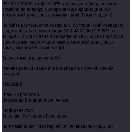
№ ФС77-88880 от 06.05.2025 года выдано Федеральной
службой по надзору в сфере связи, информационных
технологий и массовых коммуникаций (Роскомнадзор)
На сайте размещаются материалы ИА "Уральский меридиан",
свидетельство о регистрации СМИ ИА № ФС77-89575 от
10.06.2025 года выдано Федеральной службой по надзору в
сфере связи, информационных технологий и массовых
коммуникаций (Роскомнадзор)
Возрастные ограничения 18+
Мнение редакции может не совпадать с точкой зрения
авторов.
РЕДАКЦИЯ
Главный редактор:
Александр Владимирович Аникин
Шеф-редактор:
Вероника Романовна Румянцева
Почтовый адрес: г.Екатеринбург, ул.Генеральская, 3-201