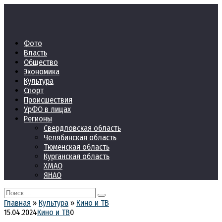
Перейти
к
контенту
Фото
Власть
Общество
Экономика
Культура
Спорт
Происшествия
УрФО в лицах
Регионы
Свердловская область
Челябинская область
Тюменская область
Курганская область
ХМАО
ЯНАО
Search
for:
Главная
»
Культура
»
Кино и ТВ
15.04.2024
Кино и ТВ
0