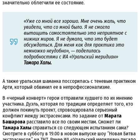
значительно облегчили ее состояние.
«Уже со мной все хорошо. Мне очень жаль, что
увидели, что со мной было. Я не смогла
вытащить самостоятельно это неприятное с
нижних миров. Я не думала, что это будет
обсуждаться. Для меня как для практика это
немножко неудобно», ─ поделилась
подробностями с ИА «Уральский меридиан»
Тамара Халы.
А также уральская шаманка поссорилась с теневым практиком
Арти, который обвинил ее в непрофессионализме.
В «черный конверт» герои отправили худшего по их мнению
участника. Дуэль, которая по традиции определяет того, кто
должен покинуть проект, спровоцировала серьезный
конфликт между экстрасенсами. Но задание от
Марата
Башарова
расставило все по своим местам. Сможет ли
Тамара Халы
справиться со следующем испытанием сама?
Смотрите в субботу в 19.00 в новом выпуске шоу “Новая Битва
экстрасенсов” на ТНТ. Ранее ИА «Уральский меридиан» писало,