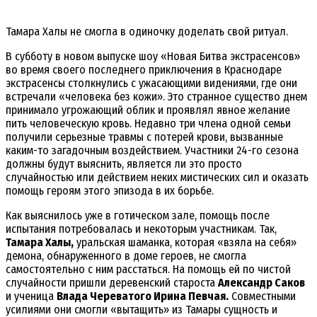
Тамара Халы не смогла в одиночку доделать свой ритуал.
В субботу в новом выпуске шоу «Новая Битва экстрасенсов»
во время своего последнего приключения в Краснодаре
экстрасенсы столкнулись с ужасающими видениями, где они
встречали «человека без кожи». Это странное существо днем
принимало угрожающий облик и проявлял явное желание
пить человеческую кровь. Недавно три члена одной семьи
получили серьезные травмы с потерей крови, вызванные
каким-то загадочным воздействием. Участники 24-го сезона
должны будут выяснить, является ли это просто
случайностью или действием неких мистических сил и оказать
помощь героям этого эпизода в их борьбе.
Как выяснилось уже в готическом зале, помощь после
испытания потребовалась и некоторым участникам. Так,
Тамара Халы,
уральская шаманка, которая «взяла на себя»
демона, обнаруженного в доме героев, не смогла
самостоятельно с ним расстаться. На помощь ей по чистой
случайности пришли деревенский староста
Александр Саков
и ученица
Влада Череватого Ирина Певчая.
Совместными
усилиями они смогли «вытащить» из Тамары сущность и