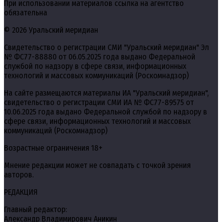
При использовании материалов ссылка на агентство
обязательна
© 2026 Уральский меридиан
Свидетельство о регистрации СМИ "Уральский меридиан" Эл
№ ФС77-88880 от 06.05.2025 года выдано Федеральной
службой по надзору в сфере связи, информационных
технологий и массовых коммуникаций (Роскомнадзор)
На сайте размещаются материалы ИА "Уральский меридиан",
свидетельство о регистрации СМИ ИА № ФС77-89575 от
10.06.2025 года выдано Федеральной службой по надзору в
сфере связи, информационных технологий и массовых
коммуникаций (Роскомнадзор)
Возрастные ограничения 18+
Мнение редакции может не совпадать с точкой зрения
авторов.
РЕДАКЦИЯ
Главный редактор:
Александр Владимирович Аникин