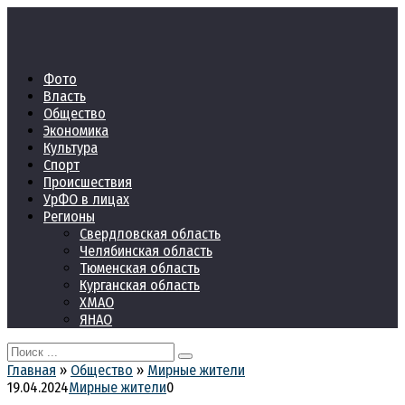
Перейти
к
контенту
Фото
Власть
Общество
Экономика
Культура
Спорт
Происшествия
УрФО в лицах
Регионы
Свердловская область
Челябинская область
Тюменская область
Курганская область
ХМАО
ЯНАО
Search
for:
Главная
»
Общество
»
Мирные жители
19.04.2024
Мирные жители
0