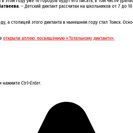
 в этом году уже 16 городов будут его писать, в том числе урал
Матвеева
. – Детский диктант рассчитан на школьников от 7 до 10
ду, а столицей этого диктанта в нынешнем году стал Томск. Осн
ле
открыли аллею, посвящённую «Тотальному диктанту».
 и нажмите
Ctrl+Enter
.