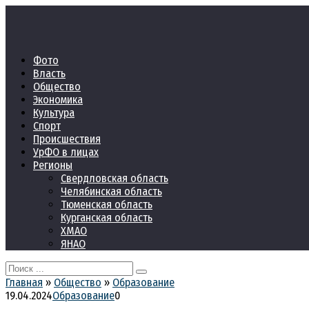
Перейти
к
контенту
Фото
Власть
Общество
Экономика
Культура
Спорт
Происшествия
УрФО в лицах
Регионы
Свердловская область
Челябинская область
Тюменская область
Курганская область
ХМАО
ЯНАО
Search
for:
Главная
»
Общество
»
Образование
19.04.2024
Образование
0