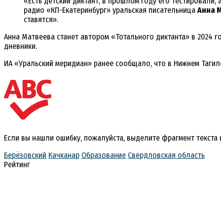
«Есть детский диктант, в прошлом году его тестировали, а
радио «КП-Екатеринбург» уральская писательница
Анна 
ставятся».
Анна Матвеева станет автором «Тотального диктанта» в 2024 го
дневники.
ИА «Уральский меридиан» ранее сообщало, что в Нижнем Таги
Если вы нашли ошибку, пожалуйста, выделите фрагмент текста
Берёзовский
Качканар
Образование
Свердловская область
Рейтинг