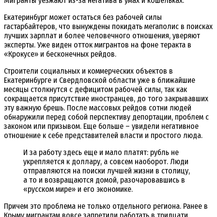
Мигранты уезжают из-за негатива в умах и кошельках.
Екатеринбург может остаться без рабочей силы
гастарбайтеров, что вынуждены покидать мегаполис в поисках
лучших зарплат и более человечного отношения, уверяют
эксперты. Уже виден отток мигрантов на фоне теракта в
«Крокусе» и бесконечных рейдов.
Строители социальных и коммерческих объектов в
Екатеринбурге и Свердловской области уже в ближайшие
месяцы столкнутся с дефицитом рабочей силы, так как
сокращается присутствие иностранцев, до того закрывавших
эту важную брешь. После массовых рейдов сотни людей
обнаружили перед собой перспективу депортации, проблем с
законом или призывом. Еще больше – увидели негативное
отношение к себе представителей власти и простого люда.
И за работу здесь еще и мало платят: рубль не
укрепляется к доллару, а совсем наоборот. Люди
отправляются на поиски лучшей жизни в столицу,
а то и возвращаются домой, разочаровавшись в
«русском мире» и его экономике.
Причем это проблема не только отдельного региона. Ранее в
Крыму мигрантам вовсе запретили работать в тридцати