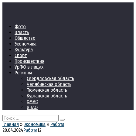
Перейти
к
контенту
Фото
Власть
Общество
Экономика
Культура
Спорт
Происшествия
УрФО в лицах
Регионы
Свердловская область
Челябинская область
Тюменская область
Курганская область
ХМАО
ЯНАО
Search
for:
Главная
»
Экономика
»
Работа
20.04.2024
Работа
12