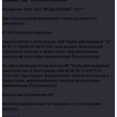
Название СМИ: "Уральский меридиан"
Учредитель СМИ: ООО "МЕДИАХОЛДИНГ "ЦКТ""
При использовании материалов ссылка на агентство
обязательна
© 2026 Уральский меридиан
Свидетельство о регистрации СМИ "Уральский меридиан" Эл
№ ФС77-88880 от 06.05.2025 года выдано Федеральной
службой по надзору в сфере связи, информационных
технологий и массовых коммуникаций (Роскомнадзор)
На сайте размещаются материалы ИА "Уральский меридиан",
свидетельство о регистрации СМИ ИА № ФС77-89575 от
10.06.2025 года выдано Федеральной службой по надзору в
сфере связи, информационных технологий и массовых
коммуникаций (Роскомнадзор)
Возрастные ограничения 18+
Мнение редакции может не совпадать с точкой зрения
авторов.