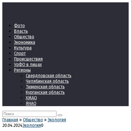
Перейти
к
контенту
Фото
Власть
Общество
Экономика
Культура
Спорт
Происшествия
УрФО в лицах
Регионы
Свердловская область
Челябинская область
Тюменская область
Курганская область
ХМАО
ЯНАО
Search
for:
Главная
»
Общество
»
Экология
20.04.2024
Экология
0