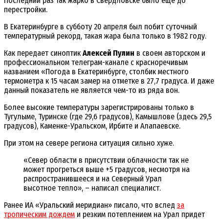
Последний раз так жарко в Свердловске было еще до
перестройки.
В Екатеринбурге в субботу 20 апреля был побит суточный
температурный рекорд, такая жара была только в 1982 году.
Как передает синоптик
Алексей Пулин
в своем авторском и
профессиональном телеграм-канале с красноречивым
названием «Погода в Екатеринбурге, столбик местного
термометра к 15 часам замер на отметке в 27,7 градуса. И даже
данный показатель не является чем-то из ряда вон.
Более высокие температуры зарегистрированы только в
Тугулыме, Туринске (где 29,6 градусов), Камышлове (здесь 29,5
градусов), Каменке-Уральском, Ирбите и Алапаевске.
При этом на севере региона ситуация сильно хуже.
«Север области в присутствии облачности так не
может прогреться выше +5 градусов, несмотря на
распространившееся и на Северный Урал
высотное тепло», – написал специалист.
Ранее ИА «Уральский меридиан» писало, что вслед
за
тропическим дождем
и резким потеплением на Урал придет