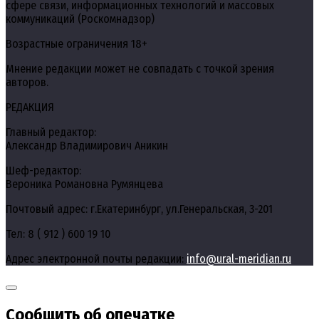
сфере связи, информационных технологий и массовых
коммуникаций (Роскомнадзор)
Возрастные ограничения 18+
Мнение редакции может не совпадать с точкой зрения
авторов.
РЕДАКЦИЯ
Главный редактор:
Александр Владимирович Аникин
Шеф-редактор:
Вероника Романовна Румянцева
Почтовый адрес: г.Екатеринбург, ул.Генеральская, 3-201
Тел: 8 ( 912 ) 600 19 10
Адрес электронной почты редакции:
info@ural-meridian.ru
Сообщить об опечатке