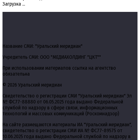
Загрузка ...
Название СМИ: "Уральский меридиан"
Учредитель СМИ: ООО "МЕДИАХОЛДИНГ "ЦКТ""
При использовании материалов ссылка на агентство
обязательна
© 2026 Уральский меридиан
Свидетельство о регистрации СМИ "Уральский меридиан" Эл
№ ФС77-88880 от 06.05.2025 года выдано Федеральной
службой по надзору в сфере связи, информационных
технологий и массовых коммуникаций (Роскомнадзор)
На сайте размещаются материалы ИА "Уральский меридиан",
свидетельство о регистрации СМИ ИА № ФС77-89575 от
10.06.2025 года выдано Федеральной службой по надзору в