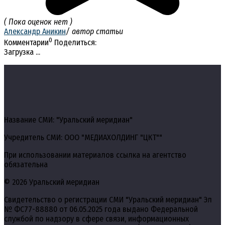
( Пока оценок нет )
Александр Аникин
/ автор статьи
0
Комментарии
Поделиться:
Загрузка ...
Название СМИ: "Уральский меридиан"
Учредитель СМИ: ООО "МЕДИАХОЛДИНГ "ЦКТ""
При использовании материалов ссылка на агентство
обязательна
© 2026 Уральский меридиан
Свидетельство о регистрации СМИ "Уральский меридиан" Эл
№ ФС77-88880 от 06.05.2025 года выдано Федеральной
службой по надзору в сфере связи, информационных