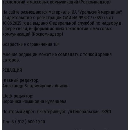
технологий и массовых коммуникаций (Роскомнадзор)
На сайте размещаются материалы ИА "Уральский меридиан",
свидетельство о регистрации СМИ ИА № ФС77-89575 от
10.06.2025 года выдано Федеральной службой по надзору в
сфере связи, информационных технологий и массовых
коммуникаций (Роскомнадзор)
Возрастные ограничения 18+
Мнение редакции может не совпадать с точкой зрения
авторов.
РЕДАКЦИЯ
Главный редактор:
Александр Владимирович Аникин
Шеф-редактор:
Вероника Романовна Румянцева
Почтовый адрес: г.Екатеринбург, ул.Генеральская, 3-201
Тел: 8 ( 912 ) 600 19 10