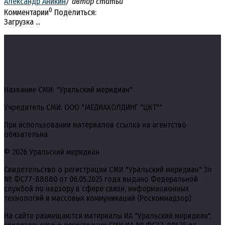
Александр Аникин
/ автор статьи
0
Комментарии
Поделиться:
Загрузка ...
Название СМИ: "Уральский меридиан"
Учредитель СМИ: ООО "МЕДИАХОЛДИНГ "ЦКТ""
При использовании материалов ссылка на агентство
обязательна
© 2026 Уральский меридиан
Свидетельство о регистрации СМИ "Уральский меридиан" Эл
№ ФС77-88880 от 06.05.2025 года выдано Федеральной
службой по надзору в сфере связи, информационных
технологий и массовых коммуникаций (Роскомнадзор)
На сайте размещаются материалы ИА "Уральский меридиан",