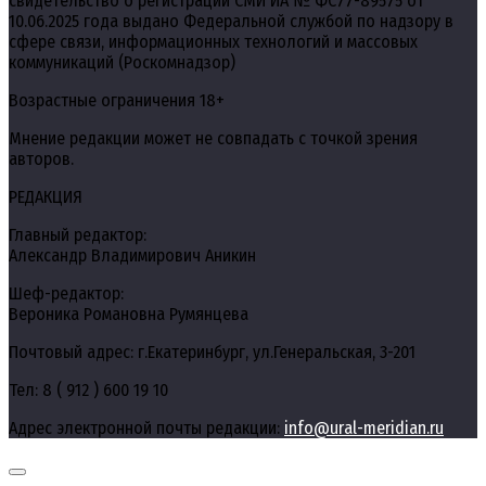
свидетельство о регистрации СМИ ИА № ФС77-89575 от
10.06.2025 года выдано Федеральной службой по надзору в
сфере связи, информационных технологий и массовых
коммуникаций (Роскомнадзор)
Возрастные ограничения 18+
Мнение редакции может не совпадать с точкой зрения
авторов.
РЕДАКЦИЯ
Главный редактор:
Александр Владимирович Аникин
Шеф-редактор:
Вероника Романовна Румянцева
Почтовый адрес: г.Екатеринбург, ул.Генеральская, 3-201
Тел: 8 ( 912 ) 600 19 10
Адрес электронной почты редакции:
info@ural-meridian.ru