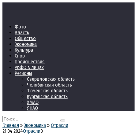
Перейти
к
контенту
Фото
Власть
Общество
Экономика
Культура
Спорт
Происшествия
УрФО в лицах
Регионы
Свердловская область
Челябинская область
Тюменская область
Курганская область
ХМАО
ЯНАО
Search
for:
Главная
»
Экономика
»
Отрасли
21.04.2024
Отрасли
0