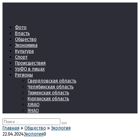
Перейти
к
контенту
Фото
Власть
Общество
Экономика
Культура
Спорт
Происшествия
УрФО в лицах
Регионы
Свердловская область
Челябинская область
Тюменская область
Курганская область
ХМАО
ЯНАО
Search
for:
Главная
»
Общество
»
Экология
22.04.2024
Экология
0