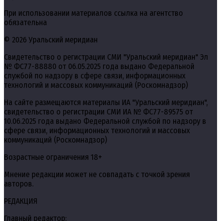
При использовании материалов ссылка на агентство
обязательна
© 2026 Уральский меридиан
Свидетельство о регистрации СМИ "Уральский меридиан" Эл
№ ФС77-88880 от 06.05.2025 года выдано Федеральной
службой по надзору в сфере связи, информационных
технологий и массовых коммуникаций (Роскомнадзор)
На сайте размещаются материалы ИА "Уральский меридиан",
свидетельство о регистрации СМИ ИА № ФС77-89575 от
10.06.2025 года выдано Федеральной службой по надзору в
сфере связи, информационных технологий и массовых
коммуникаций (Роскомнадзор)
Возрастные ограничения 18+
Мнение редакции может не совпадать с точкой зрения
авторов.
РЕДАКЦИЯ
Главный редактор: