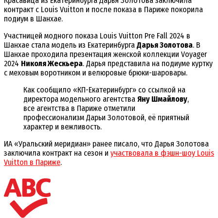
Красавица из Екатеринбурга Дарья Золотова заключила
контракт с Louis Vuitton и после показа в Париже покорила
подиум в Шанхае.
Участницей модного показа Louis Vuitton Pre Fall 2024 в
Шанхае стала модель из Екатеринбурга
Дарья Золотова
. В
Шанхае проходила презентация женской коллекции Voyager
2024
Николя Жескьера
. Дарья представила на подиуме куртку
с меховым воротником и велюровые брюки-шаровары.
Как сообщило «КП-Екатеринбург» со ссылкой на
директора модельного агентства
Яну Шмайлову
,
все агентства в Париже отметили
профессионализм Дарьи Золотовой, её приятный
характер и вежливость.
ИА «Уральский меридиан» ранее писало, что Дарья Золотова
заключила контракт на сезон и
участвовала в фэшн-шоу Louis
Vuitton в Париже
.