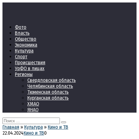
Перейти
к
контенту
Фото
Власть
Общество
Экономика
Культура
Спорт
Происшествия
УрФО в лицах
Регионы
Свердловская область
Челябинская область
Тюменская область
Курганская область
ХМАО
ЯНАО
Search
for:
Главная
»
Культура
»
Кино и ТВ
22.04.2024
Кино и ТВ
0