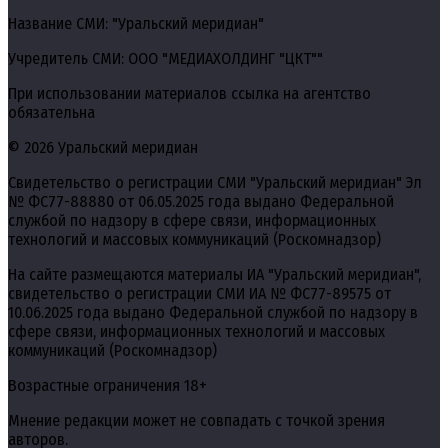
Название СМИ: "Уральский меридиан"
Учредитель СМИ: ООО "МЕДИАХОЛДИНГ "ЦКТ""
При использовании материалов ссылка на агентство
обязательна
© 2026 Уральский меридиан
Свидетельство о регистрации СМИ "Уральский меридиан" Эл
№ ФС77-88880 от 06.05.2025 года выдано Федеральной
службой по надзору в сфере связи, информационных
технологий и массовых коммуникаций (Роскомнадзор)
На сайте размещаются материалы ИА "Уральский меридиан",
свидетельство о регистрации СМИ ИА № ФС77-89575 от
10.06.2025 года выдано Федеральной службой по надзору в
сфере связи, информационных технологий и массовых
коммуникаций (Роскомнадзор)
Возрастные ограничения 18+
Мнение редакции может не совпадать с точкой зрения
авторов.