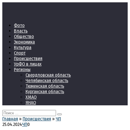
Перейти
к
контенту
Фото
Власть
Общество
Экономика
Культура
Спорт
Происшествия
УрФО в лицах
Регионы
Свердловская область
Челябинская область
Тюменская область
Курганская область
ХМАО
ЯНАО
Search
for:
Главная
»
Происшествия
»
ЧП
25.04.2024
ЧП
0