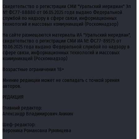
Свидетельство о регистрации СМИ "Уральский меридиан" Эл
№ ФС77-88880 от 06.05.2025 года выдано Федеральной
службой по надзору в сфере связи, информационных
технологий и массовых коммуникаций (Роскомнадзор)
На сайте размещаются материалы ИА "Уральский меридиан",
свидетельство о регистрации СМИ ИА № ФС77-89575 от
10.06.2025 года выдано Федеральной службой по надзору в
сфере связи, информационных технологий и массовых
коммуникаций (Роскомнадзор)
Возрастные ограничения 18+
Мнение редакции может не совпадать с точкой зрения
авторов.
РЕДАКЦИЯ
Главный редактор:
Александр Владимирович Аникин
Шеф-редактор:
Вероника Романовна Румянцева