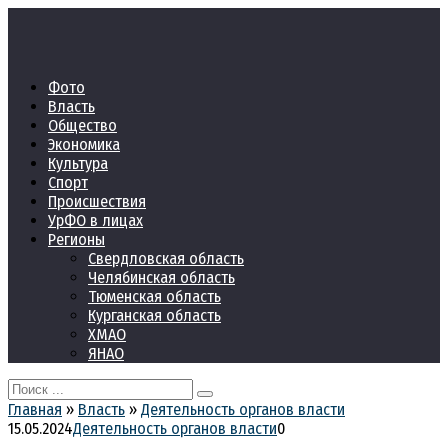
Перейти
к
контенту
Фото
Власть
Общество
Экономика
Культура
Спорт
Происшествия
УрФО в лицах
Регионы
Свердловская область
Челябинская область
Тюменская область
Курганская область
ХМАО
ЯНАО
Search
for:
Главная
»
Власть
»
Деятельность органов власти
15.05.2024
Деятельность органов власти
0