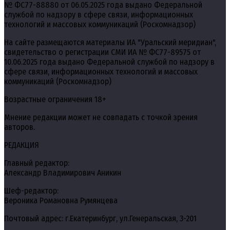
№ ФС77-88880 от 06.05.2025 года выдано Федеральной
службой по надзору в сфере связи, информационных
технологий и массовых коммуникаций (Роскомнадзор)
На сайте размещаются материалы ИА "Уральский меридиан",
свидетельство о регистрации СМИ ИА № ФС77-89575 от
10.06.2025 года выдано Федеральной службой по надзору в
сфере связи, информационных технологий и массовых
коммуникаций (Роскомнадзор)
Возрастные ограничения 18+
Мнение редакции может не совпадать с точкой зрения
авторов.
РЕДАКЦИЯ
Главный редактор:
Александр Владимирович Аникин
Шеф-редактор:
Вероника Романовна Румянцева
Почтовый адрес: г.Екатеринбург, ул.Генеральская, 3-201