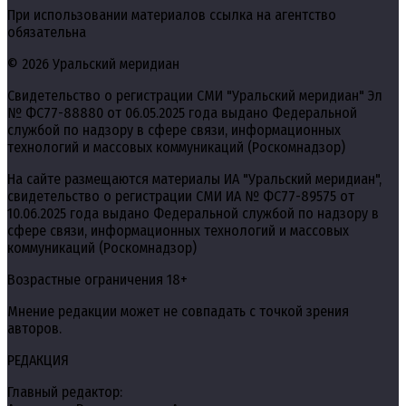
При использовании материалов ссылка на агентство
обязательна
© 2026 Уральский меридиан
Свидетельство о регистрации СМИ "Уральский меридиан" Эл
№ ФС77-88880 от 06.05.2025 года выдано Федеральной
службой по надзору в сфере связи, информационных
технологий и массовых коммуникаций (Роскомнадзор)
На сайте размещаются материалы ИА "Уральский меридиан",
свидетельство о регистрации СМИ ИА № ФС77-89575 от
10.06.2025 года выдано Федеральной службой по надзору в
сфере связи, информационных технологий и массовых
коммуникаций (Роскомнадзор)
Возрастные ограничения 18+
Мнение редакции может не совпадать с точкой зрения
авторов.
РЕДАКЦИЯ
Главный редактор: