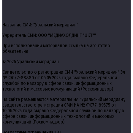
Название СМИ: "Уральский меридиан"
Учредитель СМИ: ООО "МЕДИАХОЛДИНГ "ЦКТ""
При использовании материалов ссылка на агентство
обязательна
© 2026 Уральский меридиан
Свидетельство о регистрации СМИ "Уральский меридиан" Эл
№ ФС77-88880 от 06.05.2025 года выдано Федеральной
службой по надзору в сфере связи, информационных
технологий и массовых коммуникаций (Роскомнадзор)
На сайте размещаются материалы ИА "Уральский меридиан",
свидетельство о регистрации СМИ ИА № ФС77-89575 от
10.06.2025 года выдано Федеральной службой по надзору в
сфере связи, информационных технологий и массовых
коммуникаций (Роскомнадзор)
Возрастные ограничения 18+