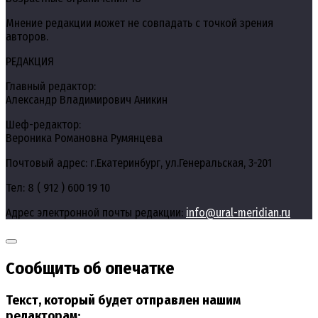
Мнение редакции может не совпадать с точкой зрения
авторов.
РЕДАКЦИЯ
Главный редактор:
Александр Владимирович Аникин
Шеф-редактор:
Вероника Романовна Румянцева
Почтовый адрес: г.Екатеринбург, ул.Генеральская, 3-201
Тел: 8 ( 912 ) 600 19 10
Адрес электронной почты редакции:
info@ural-meridian.ru
Сообщить об опечатке
Текст, который будет отправлен нашим
редакторам: