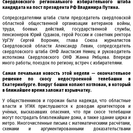
Свердловского регионального избирательного штаба
кандидата на пост президента РФ Владимира Путина.
Сопредседателями штаба стали председатель свердловской
областной общественной организации ветеранов войны,
труда, боевых действий, государственной службы,
пенсионеров Юрий Судаков, герой России и советник ректора
УрГЭУ Сергей Воронин, глава Союза журналистов
Свердловской области Александр Левин, сопредседатель
свердловского штаба ОНФ Анастасия Немец и руководитель
исполкома Свердловского ОНФ Жанна Рябцева. Впереди
много работы, поездок по региону, встреч с избирателями.
Самая печальная новость этой недели — окончательное
решение по сносу недостроенной телебашни в
Екатеринбурге. Вокруг башни копают котлован, в который
в ближайшее время заложат взрывчатку.
У общественников и горожан была надежда, что областные
власти и УГМК прислушаются к доводам архитекторов и
учёных, высказавших опасения, что при сносе телебашни
могут пострадать близлежайшие дома, а также здание цирка и
метро. Многочисленные письма с математическими расчётами,
схемами и аргументированными доказательствами