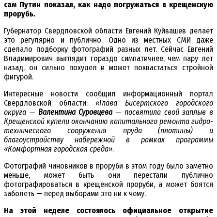
сам Путин показал, как надо погружаться в крещенскую
прорубь.
Губернатор Свердловской области Евгений Куйвашев делает
это регулярно и публично. Одно из местных СМИ даже
сделало подборку фотографий разных лет. Сейчас Евгений
Владимирович выглядит гораздо симпатичнее, чем пару лет
назад, он сильно похудел и может похвастаться стройной
фигурой.
Интересные новости сообщил информационный портал
Свердловской области:
«Глава Бисертского городского
округа —
Валентина Суровцева
— посвятила свой заплыв в
Крещенской купели окончанию капитального ремонта гидро-
технического сооружения пруда (плотины) и
благоустройству набережной в рамках программы
«Комфортная городская среда»
.
Фотографий чиновников в проруби в этом году было заметно
меньше, может быть они перестали публично
фотографироваться в крещенской проруби, а может боятся
заболеть — перед выборами это ни к чему.
На этой неделе состоялось официальное открытие