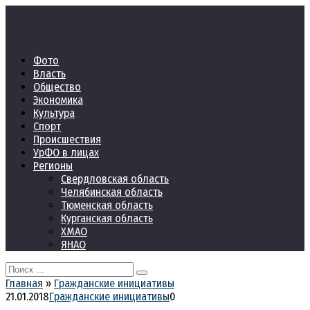
Перейти
к
контенту
Фото
Власть
Общество
Экономика
Культура
Спорт
Происшествия
УрФО в лицах
Регионы
Свердловская область
Челябинская область
Тюменская область
Курганская область
ХМАО
ЯНАО
Search
for:
Главная
»
Гражданские инициативы
21.01.2018
Гражданские инициативы
0