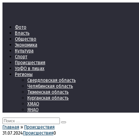
Перейти
к
контенту
Фото
Власть
Общество
Экономика
Культура
Спорт
Происшествия
УрФО в лицах
Регионы
Свердловская область
Челябинская область
Тюменская область
Курганская область
ХМАО
ЯНАО
Search
for:
Главная
»
Происшествия
31.07.2024
Происшествия
0