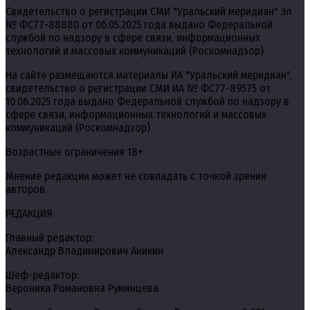
Свидетельство о регистрации СМИ "Уральский меридиан" Эл
№ ФС77-88880 от 06.05.2025 года выдано Федеральной
службой по надзору в сфере связи, информационных
технологий и массовых коммуникаций (Роскомнадзор)
На сайте размещаются материалы ИА "Уральский меридиан",
свидетельство о регистрации СМИ ИА № ФС77-89575 от
10.06.2025 года выдано Федеральной службой по надзору в
сфере связи, информационных технологий и массовых
коммуникаций (Роскомнадзор)
Возрастные ограничения 18+
Мнение редакции может не совпадать с точкой зрения
авторов.
РЕДАКЦИЯ
Главный редактор:
Александр Владимирович Аникин
Шеф-редактор:
Вероника Романовна Румянцева