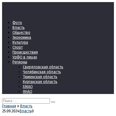
Перейти
к
контенту
Фото
Власть
Общество
Экономика
Культура
Спорт
Происшествия
УрФО в лицах
Регионы
Свердловская область
Челябинская область
Тюменская область
Курганская область
ХМАО
ЯНАО
Search
for:
Главная
»
Власть
25.09.2024
Власть
0