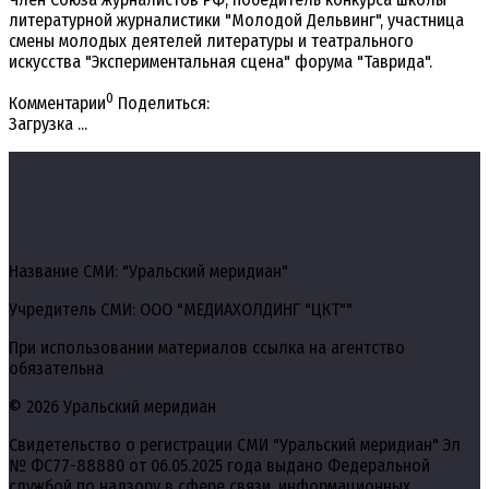
литературной журналистики "Молодой Дельвинг", участница
смены молодых деятелей литературы и театрального
искусства "Экспериментальная сцена" форума "Таврида".
0
Комментарии
Поделиться:
Загрузка ...
Название СМИ: "Уральский меридиан"
Учредитель СМИ: ООО "МЕДИАХОЛДИНГ "ЦКТ""
При использовании материалов ссылка на агентство
обязательна
© 2026 Уральский меридиан
Свидетельство о регистрации СМИ "Уральский меридиан" Эл
№ ФС77-88880 от 06.05.2025 года выдано Федеральной
службой по надзору в сфере связи, информационных