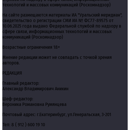
технологий и массовых коммуникаций (Роскомнадзор)
На сайте размещаются материалы ИА "Уральский меридиан",
свидетельство о регистрации СМИ ИА № ФС77-89575 от
10.06.2025 года выдано Федеральной службой по надзору в
сфере связи, информационных технологий и массовых
коммуникаций (Роскомнадзор)
Возрастные ограничения 18+
Мнение редакции может не совпадать с точкой зрения
авторов.
РЕДАКЦИЯ
Главный редактор:
Александр Владимирович Аникин
Шеф-редактор:
Вероника Романовна Румянцева
Почтовый адрес: г.Екатеринбург, ул.Генеральская, 3-201
Тел: 8 ( 912 ) 600 19 10