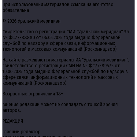
При использовании материалов ссылка на агентство
обязательна
© 2026 Уральский меридиан
Свидетельство о регистрации СМИ "Уральский меридиан" Эл
№ ФС77-88880 от 06.05.2025 года выдано Федеральной
службой по надзору в сфере связи, информационных
технологий и массовых коммуникаций (Роскомнадзор)
На сайте размещаются материалы ИА "Уральский меридиан",
свидетельство о регистрации СМИ ИА № ФС77-89575 от
10.06.2025 года выдано Федеральной службой по надзору в
сфере связи, информационных технологий и массовых
коммуникаций (Роскомнадзор)
Возрастные ограничения 18+
Мнение редакции может не совпадать с точкой зрения
авторов.
РЕДАКЦИЯ
Главный редактор: