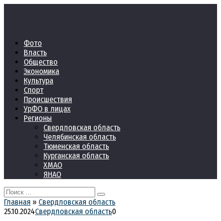
Перейти
к
контенту
Фото
Власть
Общество
Экономика
Культура
Спорт
Происшествия
УрФО в лицах
Регионы
Свердловская область
Челябинская область
Тюменская область
Курганская область
ХМАО
ЯНАО
Search
for:
Главная
»
Свердловская область
25.10.2024
Свердловская область
0