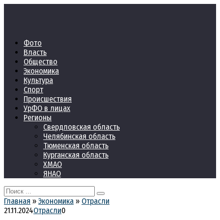
Перейти
к
контенту
Фото
Власть
Общество
Экономика
Культура
Спорт
Происшествия
УрФО в лицах
Регионы
Свердловская область
Челябинская область
Тюменская область
Курганская область
ХМАО
ЯНАО
Search
for:
Главная
»
Экономика
»
Отрасли
21.11.2024
Отрасли
0