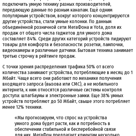
подключить умную технику разных производителей,
передающую данные по разным каналам. Ещё одним
популярным устройством, вокруг которого концентрируются
другие устройства, стали умные колонки. По данным
объединённой розничной сети МегаФона и Yota, доля их
продаж от общего числа гаджетов для умного дома
составляет 84%. Среди других категорий устройств лидируют
товары для комфорта и безопасности: розетки, лампочки,
видеокамеры и различные датчики. Бытовая техника занимает
третью строчку в рейтинге продаж.
С точки зрения распределения трафика 50% от всего
количества занимают устройства, потребляющие в месяц до 1
Мбайт. Чаще всего они работают по механике получения
входящего запроса (вызова или СМС), а не мобильного
интернета, к ним относятся различные системы контроля
доступа: шлагбаумы и электронные замки. Еще 38% умных
устройств потребляют до 50 Мбайт, свыше этого потребляет
менее 12% техники.
«Мы прогнозируем, что спрос на устройства
умного дома будет расти, как и потребность в
обеспечении стабильной и бесперебойной связи
для них. МегаФон предлагает клиентам несколько