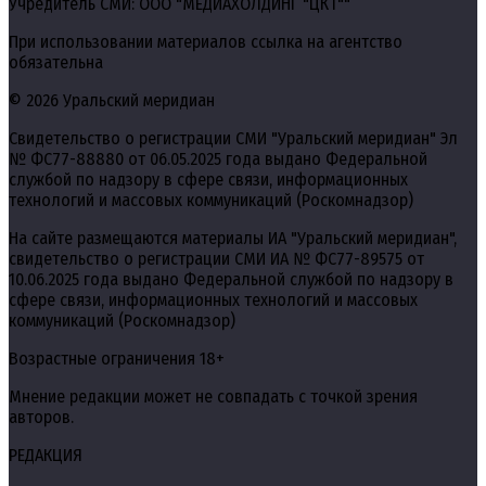
Учредитель СМИ: ООО "МЕДИАХОЛДИНГ "ЦКТ""
При использовании материалов ссылка на агентство
обязательна
© 2026 Уральский меридиан
Свидетельство о регистрации СМИ "Уральский меридиан" Эл
№ ФС77-88880 от 06.05.2025 года выдано Федеральной
службой по надзору в сфере связи, информационных
технологий и массовых коммуникаций (Роскомнадзор)
На сайте размещаются материалы ИА "Уральский меридиан",
свидетельство о регистрации СМИ ИА № ФС77-89575 от
10.06.2025 года выдано Федеральной службой по надзору в
сфере связи, информационных технологий и массовых
коммуникаций (Роскомнадзор)
Возрастные ограничения 18+
Мнение редакции может не совпадать с точкой зрения
авторов.
РЕДАКЦИЯ