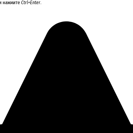
 и нажмите
Ctrl+Enter
.