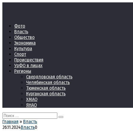
Перейти
к
контенту
Фото
Власть
Общество
Экономика
Культура
Спорт
Происшествия
УрФО в лицах
Регионы
Свердловская область
Челябинская область
Тюменская область
Курганская область
ХМАО
ЯНАО
Search
for:
Главная
»
Власть
26.11.2024
Власть
0