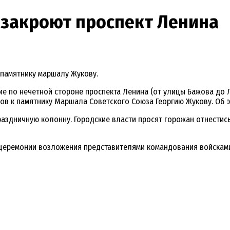
я закроют проспект Ленина
 памятнику маршалу Жукову.
 по нечетной стороне проспекта Ленина (от улицы Бажова до Лун
ов к памятнику Маршала Советского Союза Георгию Жукову. Об 
аздничную колонну. Городские власти просят горожан отнестис
 церемонии возложения представителями командования войскам