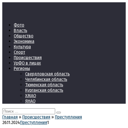
Перейти
к
контенту
Фото
Власть
Общество
Экономика
Культура
Спорт
Происшествия
УрФО в лицах
Регионы
Свердловская область
Челябинская область
Тюменская область
Курганская область
ХМАО
ЯНАО
Search
for:
Главная
»
Происшествия
»
Преступления
26.11.2024
Преступления
1