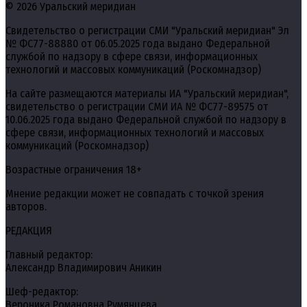
© 2026 Уральский меридиан
Свидетельство о регистрации СМИ "Уральский меридиан" Эл
№ ФС77-88880 от 06.05.2025 года выдано Федеральной
службой по надзору в сфере связи, информационных
технологий и массовых коммуникаций (Роскомнадзор)
На сайте размещаются материалы ИА "Уральский меридиан",
свидетельство о регистрации СМИ ИА № ФС77-89575 от
10.06.2025 года выдано Федеральной службой по надзору в
сфере связи, информационных технологий и массовых
коммуникаций (Роскомнадзор)
Возрастные ограничения 18+
Мнение редакции может не совпадать с точкой зрения
авторов.
РЕДАКЦИЯ
Главный редактор:
Александр Владимирович Аникин
Шеф-редактор:
Вероника Романовна Румянцева