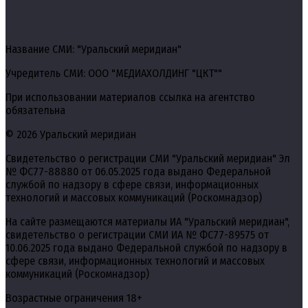
Название СМИ: "Уральский меридиан"
Учредитель СМИ: ООО "МЕДИАХОЛДИНГ "ЦКТ""
При использовании материалов ссылка на агентство
обязательна
© 2026 Уральский меридиан
Свидетельство о регистрации СМИ "Уральский меридиан" Эл
№ ФС77-88880 от 06.05.2025 года выдано Федеральной
службой по надзору в сфере связи, информационных
технологий и массовых коммуникаций (Роскомнадзор)
На сайте размещаются материалы ИА "Уральский меридиан",
свидетельство о регистрации СМИ ИА № ФС77-89575 от
10.06.2025 года выдано Федеральной службой по надзору в
сфере связи, информационных технологий и массовых
коммуникаций (Роскомнадзор)
Возрастные ограничения 18+