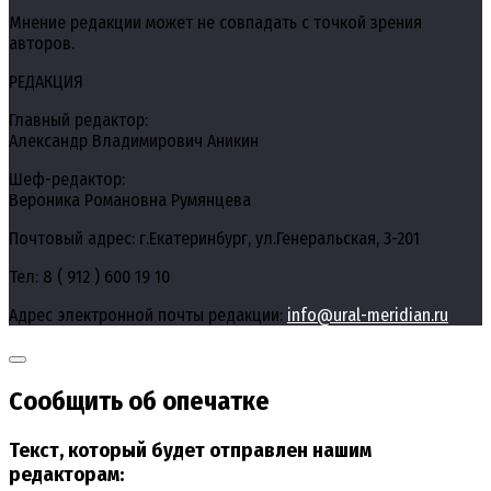
Мнение редакции может не совпадать с точкой зрения
авторов.
РЕДАКЦИЯ
Главный редактор:
Александр Владимирович Аникин
Шеф-редактор:
Вероника Романовна Румянцева
Почтовый адрес: г.Екатеринбург, ул.Генеральская, 3-201
Тел: 8 ( 912 ) 600 19 10
Адрес электронной почты редакции:
info@ural-meridian.ru
Сообщить об опечатке
Текст, который будет отправлен нашим
редакторам: