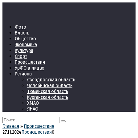
Перейти
к
контенту
Фото
Власть
Общество
Экономика
Культура
Спорт
Происшествия
УрФО в лицах
Регионы
Свердловская область
Челябинская область
Тюменская область
Курганская область
ХМАО
ЯНАО
Search
for:
Главная
»
Происшествия
27.11.2024
Происшествия
0