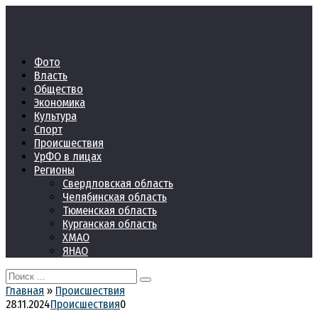
Перейти
к
контенту
Фото
Власть
Общество
Экономика
Культура
Спорт
Происшествия
УрФО в лицах
Регионы
Свердловская область
Челябинская область
Тюменская область
Курганская область
ХМАО
ЯНАО
Search
for:
Главная
»
Происшествия
28.11.2024
Происшествия
0