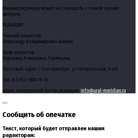
Мнение редакции может не совпадать с точкой зрения
авторов.
РЕДАКЦИЯ
Главный редактор:
Александр Владимирович Аникин
Шеф-редактор:
Вероника Романовна Румянцева
Почтовый адрес: г.Екатеринбург, ул.Генеральская, 3-201
Тел: 8 ( 912 ) 600 19 10
Адрес электронной почты редакции:
info@ural-meridian.ru
Сообщить об опечатке
Текст, который будет отправлен нашим
редакторам: