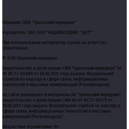
Название СМИ: "Уральский меридиан"
Учредитель СМИ: ООО "МЕДИАХОЛДИНГ "ЦКТ""
При использовании материалов ссылка на агентство
обязательна
© 2026 Уральский меридиан
Свидетельство о регистрации СМИ "Уральский меридиан" Эл
№ ФС77-88880 от 06.05.2025 года выдано Федеральной
службой по надзору в сфере связи, информационных
технологий и массовых коммуникаций (Роскомнадзор)
На сайте размещаются материалы ИА "Уральский меридиан",
свидетельство о регистрации СМИ ИА № ФС77-89575 от
10.06.2025 года выдано Федеральной службой по надзору в
сфере связи, информационных технологий и массовых
коммуникаций (Роскомнадзор)
Возрастные ограничения 18+