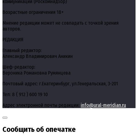
коммуникаций (Роскомнадзор)
Возрастные ограничения 18+
Мнение редакции может не совпадать с точкой зрения
авторов.
РЕДАКЦИЯ
Главный редактор:
Александр Владимирович Аникин
Шеф-редактор:
Вероника Романовна Румянцева
Почтовый адрес: г.Екатеринбург, ул.Генеральская, 3-201
Тел: 8 ( 912 ) 600 19 10
Адрес электронной почты редакции:
info@ural-meridian.ru
Сообщить об опечатке