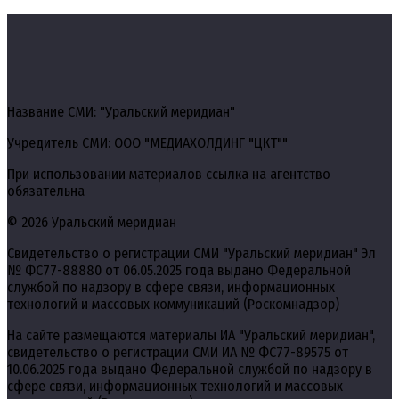
Название СМИ: "Уральский меридиан"
Учредитель СМИ: ООО "МЕДИАХОЛДИНГ "ЦКТ""
При использовании материалов ссылка на агентство
обязательна
© 2026 Уральский меридиан
Свидетельство о регистрации СМИ "Уральский меридиан" Эл
№ ФС77-88880 от 06.05.2025 года выдано Федеральной
службой по надзору в сфере связи, информационных
технологий и массовых коммуникаций (Роскомнадзор)
На сайте размещаются материалы ИА "Уральский меридиан",
свидетельство о регистрации СМИ ИА № ФС77-89575 от
10.06.2025 года выдано Федеральной службой по надзору в
сфере связи, информационных технологий и массовых