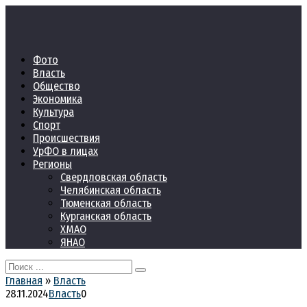
Перейти
к
контенту
Фото
Власть
Общество
Экономика
Культура
Спорт
Происшествия
УрФО в лицах
Регионы
Свердловская область
Челябинская область
Тюменская область
Курганская область
ХМАО
ЯНАО
Search
for:
Главная
»
Власть
28.11.2024
Власть
0