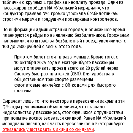
таблички о крупных штрафах за неоплату проезда. Один из
пассажиров сообщил ИА «Уральский меридиан», что
кондуктор трамвая №4 громко угрожала безбилетникам
строгими мерами и грядущими проверками контролёров.
По информации администрации города, в ближайшее время
планируются рейды по выявлению безбилетников. Горожанам
напомнили, что штраф за безбилетный проезд увеличился с
100 до 2500 рублей с весны этого года.
При этом билет стоит в разы меньше. Кроме того, с
10 октября 2024 года в Екатеринбурге пассажиры
могут оплачивать проезд всего за 20 рублей через
Систему быстрых платежей (СБП). Для удобства в
общественном транспорте размещены
фиолетовые наклейки с QR-кодами для быстрого
платежа.
Омрачает лишь то, что некоторые перевозчики закрыли эти
QR-коды рекламными объявлениями, что вызвало
недовольство у пассажиров, столкнувшихся с трудностями
при попытке воспользоваться скидкой. Ранее ИА «Уральский
меридиан» писало, как часть перевозчиков в Екатеринбурге
отказались участвовать в акции со скидками
.