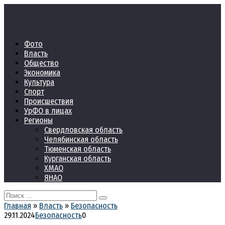
Перейти
к
контенту
Фото
Власть
Общество
Экономика
Культура
Спорт
Происшествия
УрФО в лицах
Регионы
Свердловская область
Челябинская область
Тюменская область
Курганская область
ХМАО
ЯНАО
Search
for:
Главная
»
Власть
»
Безопасность
29.11.2024
Безопасность
0