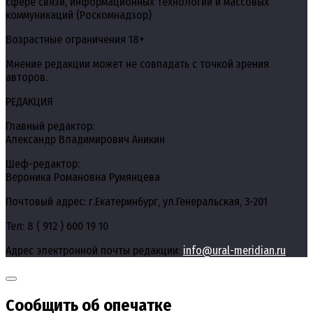
сфере связи, информационных технологий и массовых
коммуникаций (Роскомнадзор)
Возрастные ограничения 18+
Мнение редакции может не совпадать с точкой зрения
авторов.
РЕДАКЦИЯ
Главный редактор:
Александр Владимирович Аникин
Шеф-редактор:
Вероника Романовна Румянцева
Почтовый адрес: г.Екатеринбург, ул.Генеральская, 3-201
Тел: 8 ( 912 ) 600 19 10
Адрес электронной почты редакции:
info@ural-meridian.ru
Сообщить об опечатке