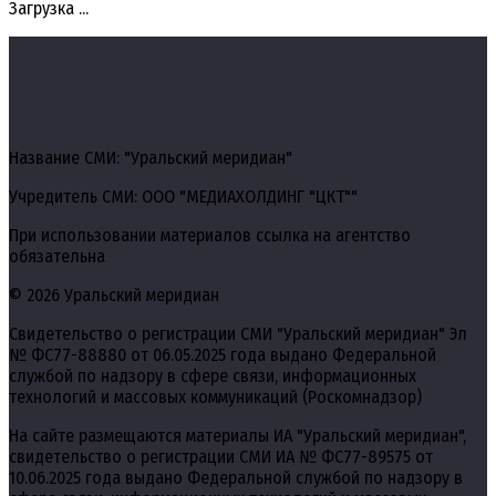
Загрузка ...
Название СМИ: "Уральский меридиан"
Учредитель СМИ: ООО "МЕДИАХОЛДИНГ "ЦКТ""
При использовании материалов ссылка на агентство
обязательна
© 2026 Уральский меридиан
Свидетельство о регистрации СМИ "Уральский меридиан" Эл
№ ФС77-88880 от 06.05.2025 года выдано Федеральной
службой по надзору в сфере связи, информационных
технологий и массовых коммуникаций (Роскомнадзор)
На сайте размещаются материалы ИА "Уральский меридиан",
свидетельство о регистрации СМИ ИА № ФС77-89575 от
10.06.2025 года выдано Федеральной службой по надзору в