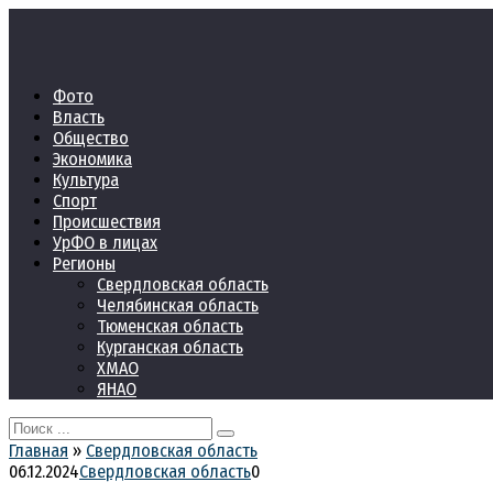
Перейти
к
контенту
Фото
Власть
Общество
Экономика
Культура
Спорт
Происшествия
УрФО в лицах
Регионы
Свердловская область
Челябинская область
Тюменская область
Курганская область
ХМАО
ЯНАО
Search
for:
Главная
»
Свердловская область
06.12.2024
Свердловская область
0