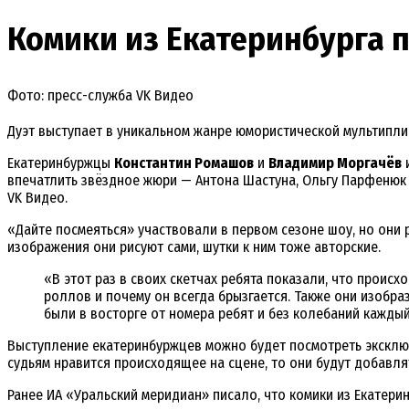
Комики из Екатеринбурга 
Фото: пресс-служба VK Видео
Дуэт выступает в уникальном жанре юмористической мультипли
Екатеринбуржцы
Константин Ромашов
и
Владимир Моргачёв
и
впечатлить звёздное жюри — Антона Шастуна, Ольгу Парфенюк и
VK Видео.
«Дайте посмеяться» участвовали в первом сезоне шоу, но они
изображения они рисуют сами, шутки к ним тоже авторские.
«В этот раз в своих скетчах ребята показали, что происх
роллов и почему он всегда брызгается. Также они изобра
были в восторге от номера ребят и без колебаний каждый
Выступление екатеринбуржцев можно будет посмотреть эксклюзи
судьям нравится происходящее на сцене, то они будут добавля
Ранее ИА «Уральский меридиан» писало, что комики из Екатери