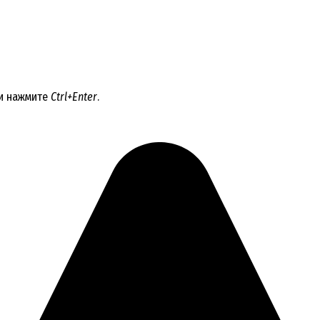
 и нажмите
Ctrl+Enter
.