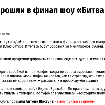
прошли в финал шоу «Битва
кации.
з дуэта «Дайте посмеяться» прошли в финал масштабного юмори
 Илью Сатира. И теперь будут бороться за 6 миллионов рублей.
 решили продемонстрировать свои силы еще раз. Дуэт выступает
одит с коробкой из под конфет, когда ее содержимое заканчивает
зили и членов жюри, пофантазировав, как те отреагируют на их 
 сказал им свое «да»», — рассказали в пресс-службе сервиса.
вно в сообществе VK Видео 13 декабря. По правилам проекта, у
ть минуты к таймеру. В полуфинале участникам необходимо полу
нбурга поразили
Антона Шастуна
на шоу «Битва за время»
.