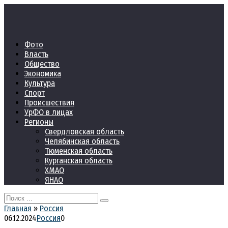
Перейти
к
контенту
Фото
Власть
Общество
Экономика
Культура
Спорт
Происшествия
УрФО в лицах
Регионы
Свердловская область
Челябинская область
Тюменская область
Курганская область
ХМАО
ЯНАО
Search
for:
Главная
»
Россия
06.12.2024
Россия
0