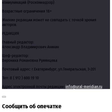
коммуникаций (Роскомнадзор)
Возрастные ограничения 18+
Мнение редакции может не совпадать с точкой зрения
авторов.
РЕДАКЦИЯ
Главный редактор:
Александр Владимирович Аникин
Шеф-редактор:
Вероника Романовна Румянцева
Почтовый адрес: г.Екатеринбург, ул.Генеральская, 3-201
Тел: 8 ( 912 ) 600 19 10
Адрес электронной почты редакции:
info@ural-meridian.ru
Сообщить об опечатке