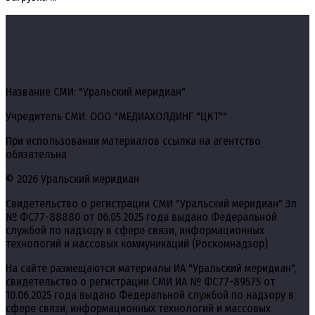
Название СМИ: "Уральский меридиан"
Учредитель СМИ: ООО "МЕДИАХОЛДИНГ "ЦКТ""
При использовании материалов ссылка на агентство
обязательна
© 2026 Уральский меридиан
Свидетельство о регистрации СМИ "Уральский меридиан" Эл
№ ФС77-88880 от 06.05.2025 года выдано Федеральной
службой по надзору в сфере связи, информационных
технологий и массовых коммуникаций (Роскомнадзор)
На сайте размещаются материалы ИА "Уральский меридиан",
свидетельство о регистрации СМИ ИА № ФС77-89575 от
10.06.2025 года выдано Федеральной службой по надзору в
сфере связи, информационных технологий и массовых