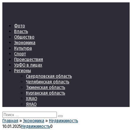
Перейти
к
контенту
Фото
Власть
Общество
Экономика
Культура
Спорт
Происшествия
УрФО в лицах
Регионы
Свердловская область
Челябинская область
Тюменская область
Курганская область
ХМАО
ЯНАО
Search
for:
Главная
»
Экономика
»
Недвижимость
10.01.2025
Недвижимость
0