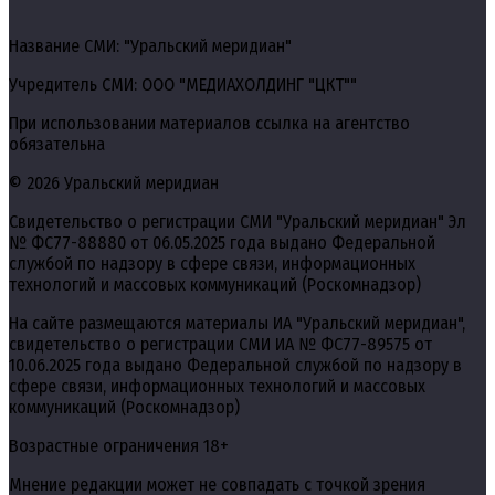
Название СМИ: "Уральский меридиан"
Учредитель СМИ: ООО "МЕДИАХОЛДИНГ "ЦКТ""
При использовании материалов ссылка на агентство
обязательна
© 2026 Уральский меридиан
Свидетельство о регистрации СМИ "Уральский меридиан" Эл
№ ФС77-88880 от 06.05.2025 года выдано Федеральной
службой по надзору в сфере связи, информационных
технологий и массовых коммуникаций (Роскомнадзор)
На сайте размещаются материалы ИА "Уральский меридиан",
свидетельство о регистрации СМИ ИА № ФС77-89575 от
10.06.2025 года выдано Федеральной службой по надзору в
сфере связи, информационных технологий и массовых
коммуникаций (Роскомнадзор)
Возрастные ограничения 18+
Мнение редакции может не совпадать с точкой зрения