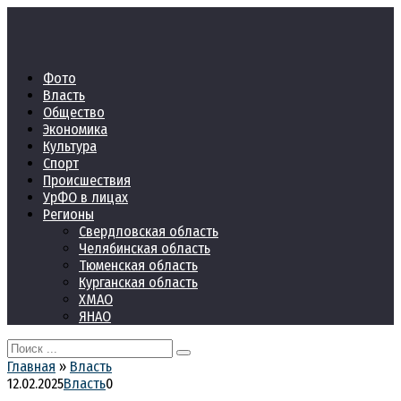
Перейти
к
контенту
Фото
Власть
Общество
Экономика
Культура
Спорт
Происшествия
УрФО в лицах
Регионы
Свердловская область
Челябинская область
Тюменская область
Курганская область
ХМАО
ЯНАО
Search
for:
Главная
»
Власть
12.02.2025
Власть
0