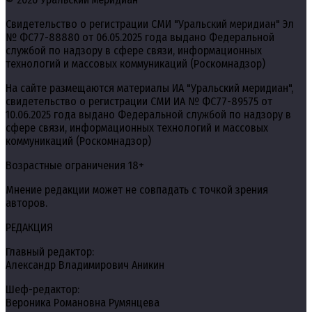
Свидетельство о регистрации СМИ "Уральский меридиан" Эл
№ ФС77-88880 от 06.05.2025 года выдано Федеральной
службой по надзору в сфере связи, информационных
технологий и массовых коммуникаций (Роскомнадзор)
На сайте размещаются материалы ИА "Уральский меридиан",
свидетельство о регистрации СМИ ИА № ФС77-89575 от
10.06.2025 года выдано Федеральной службой по надзору в
сфере связи, информационных технологий и массовых
коммуникаций (Роскомнадзор)
Возрастные ограничения 18+
Мнение редакции может не совпадать с точкой зрения
авторов.
РЕДАКЦИЯ
Главный редактор:
Александр Владимирович Аникин
Шеф-редактор:
Вероника Романовна Румянцева