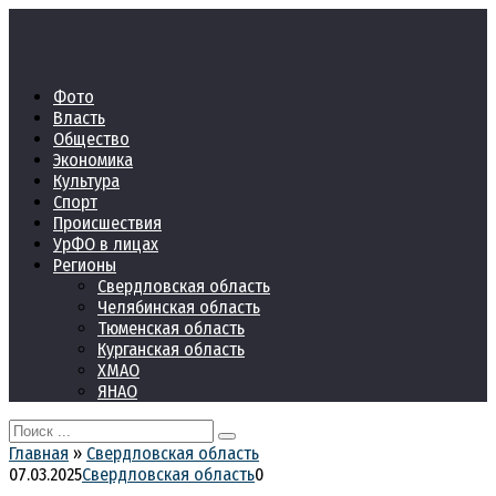
Перейти
к
контенту
Фото
Власть
Общество
Экономика
Культура
Спорт
Происшествия
УрФО в лицах
Регионы
Свердловская область
Челябинская область
Тюменская область
Курганская область
ХМАО
ЯНАО
Search
for:
Главная
»
Свердловская область
07.03.2025
Свердловская область
0