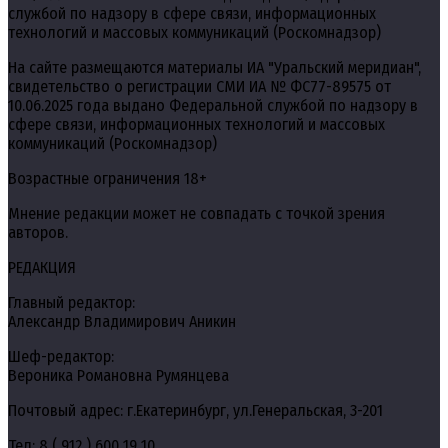
службой по надзору в сфере связи, информационных
технологий и массовых коммуникаций (Роскомнадзор)
На сайте размещаются материалы ИА "Уральский меридиан",
свидетельство о регистрации СМИ ИА № ФС77-89575 от
10.06.2025 года выдано Федеральной службой по надзору в
сфере связи, информационных технологий и массовых
коммуникаций (Роскомнадзор)
Возрастные ограничения 18+
Мнение редакции может не совпадать с точкой зрения
авторов.
РЕДАКЦИЯ
Главный редактор:
Александр Владимирович Аникин
Шеф-редактор:
Вероника Романовна Румянцева
Почтовый адрес: г.Екатеринбург, ул.Генеральская, 3-201
Тел: 8 ( 912 ) 600 19 10